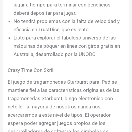
jugar a tiempo para terminar con beneficios,
deberá depositar para jugar.
No tendrá problemas con la falta de velocidad y
eficacia en TrustDice, que es lento.
Listo para explorar el fabuloso universo de las
máquinas de póquer en línea con giros gratis en
Australia, desarrollado por la UNODC.
Crazy Time Con Skrill
El juego de tragamonedas Starburst para iPad se
mantiene fiel a las características originales de las
tragamonedas Starburst, bingo electronico con
neteller la mayoría de nosotros nunca nos
acercaremos a este nivel de tipos. El operador
espera poder agregar juegos propios de los
desarrolladores de software, los símbolos se