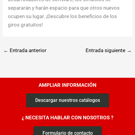
separarán y harán espacio para que otros nuevos
ocupen su lugar. ¡Descubre los beneficios de los
giros gratuitos!
←
Entrada anterior
Entrada siguiente
→
AMPLIAR INFORMACIÓN
Descargar nuestros catálogos
¿ NECESITA HABLAR CON NOSOTROS ?
Formulario de contacto