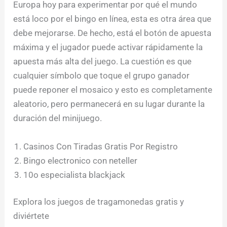
Europa hoy para experimentar por qué el mundo
está loco por el bingo en línea, esta es otra área que
debe mejorarse. De hecho, está el botón de apuesta
máxima y el jugador puede activar rápidamente la
apuesta más alta del juego. La cuestión es que
cualquier símbolo que toque el grupo ganador
puede reponer el mosaico y esto es completamente
aleatorio, pero permanecerá en su lugar durante la
duración del minijuego.
Casinos Con Tiradas Gratis Por Registro
Bingo electronico con neteller
10o especialista blackjack
Explora los juegos de tragamonedas gratis y
diviértete