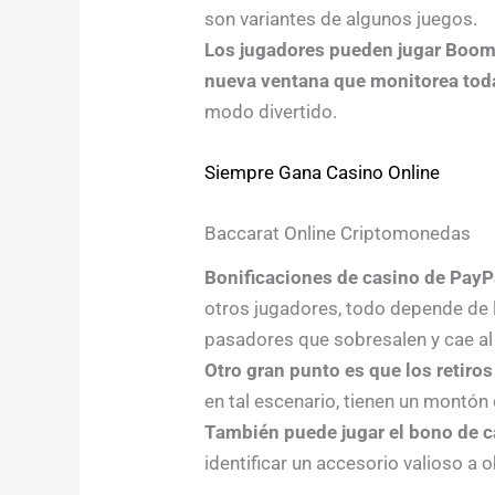
son variantes de algunos juegos.
Los jugadores pueden jugar Boom
nueva ventana que monitorea tod
modo divertido.
Siempre Gana Casino Online
Baccarat Online Criptomonedas
Bonificaciones de casino de PayPa
otros jugadores, todo depende de l
pasadores que sobresalen y cae al
Otro gran punto es que los retiro
en tal escenario, tienen un montón 
También puede jugar el bono de c
identificar un accesorio valioso a