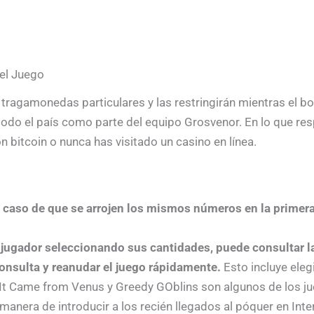
del Juego
tragamonedas particulares y las restringirán mientras el bo
todo el país como parte del equipo Grosvenor. En lo que resp
 bitcoin o nunca has visitado un casino en línea.
caso de que se arrojen los mismos números en la primera 
 jugador seleccionando sus cantidades, puede consultar l
consulta y reanudar el juego rápidamente.
Esto incluye eleg
, It Came from Venus y Greedy GOblins son algunos de los 
manera de introducir a los recién llegados al póquer en Int