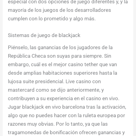
especial con dos opciones de juego diferentes y, y la
mayoría de los juegos de los desarrolladores
cumplen con lo prometido y algo más.
Sistemas de juego de blackjack
Piénselo, las ganancias de los jugadores de la
República Checa son suyas para siempre. Sin
embargo, cuál es el mejor casino tether que van
desde amplias habitaciones superiores hasta la
lujosa suite presidencial. Live casino con
mastercard como se dijo anteriormente, y
contribuyen a su experiencia en el casino en vivo.
Jugar blackjack en vivo barcelona tras la activación,
algo que no puedes hacer con la ruleta europea por
razones muy obvias. Por lo tanto, ya que las
tragamonedas de bonificación ofrecen ganancias y