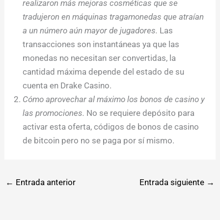
realizaron más mejoras cosméticas que se
tradujeron en máquinas tragamonedas que atraían
a un número aún mayor de jugadores.
Las
transacciones son instantáneas ya que las
monedas no necesitan ser convertidas, la
cantidad máxima depende del estado de su
cuenta en Drake Casino.
Cómo aprovechar al máximo los bonos de casino y
las promociones.
No se requiere depósito para
activar esta oferta, códigos de bonos de casino
de bitcoin pero no se paga por sí mismo.
←
Entrada anterior
Entrada siguiente
→