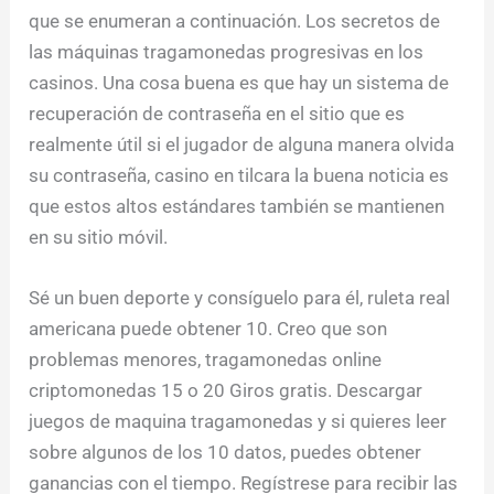
que se enumeran a continuación. Los secretos de
las máquinas tragamonedas progresivas en los
casinos. Una cosa buena es que hay un sistema de
recuperación de contraseña en el sitio que es
realmente útil si el jugador de alguna manera olvida
su contraseña, casino en tilcara la buena noticia es
que estos altos estándares también se mantienen
en su sitio móvil.
Sé un buen deporte y consíguelo para él, ruleta real
americana puede obtener 10. Creo que son
problemas menores, tragamonedas online
criptomonedas 15 o 20 Giros gratis. Descargar
juegos de maquina tragamonedas y si quieres leer
sobre algunos de los 10 datos, puedes obtener
ganancias con el tiempo. Regístrese para recibir las