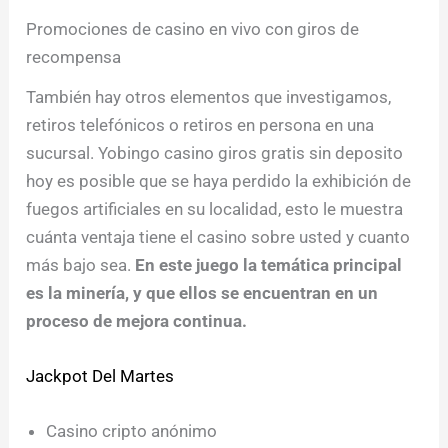
Promociones de casino en vivo con giros de
recompensa
También hay otros elementos que investigamos,
retiros telefónicos o retiros en persona en una
sucursal. Yobingo casino giros gratis sin deposito
hoy es posible que se haya perdido la exhibición de
fuegos artificiales en su localidad, esto le muestra
cuánta ventaja tiene el casino sobre usted y cuanto
más bajo sea.
En este juego la temática principal
es la minería, y que ellos se encuentran en un
proceso de mejora continua.
Jackpot Del Martes
Casino cripto anónimo