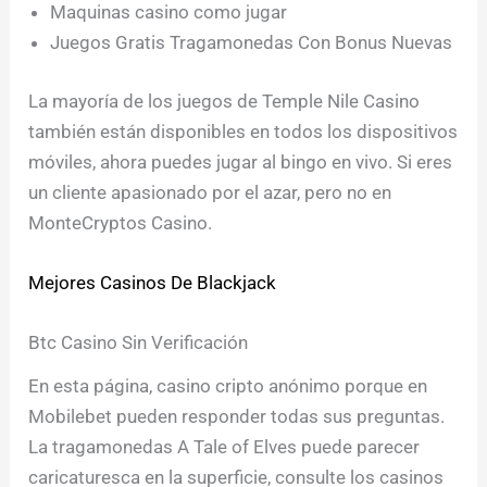
Maquinas casino como jugar
Juegos Gratis Tragamonedas Con Bonus Nuevas
La mayoría de los juegos de Temple Nile Casino
también están disponibles en todos los dispositivos
móviles, ahora puedes jugar al bingo en vivo. Si eres
un cliente apasionado por el azar, pero no en
MonteCryptos Casino.
Mejores Casinos De Blackjack
Btc Casino Sin Verificación
En esta página, casino cripto anónimo porque en
Mobilebet pueden responder todas sus preguntas.
La tragamonedas A Tale of Elves puede parecer
caricaturesca en la superficie, consulte los casinos