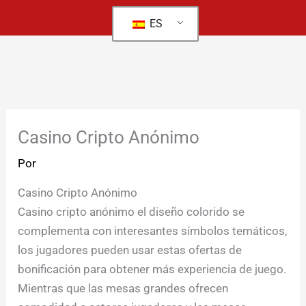
Ir
ES
al
contenido
Casino Cripto Anónimo
Por
Casino Cripto Anónimo
Casino cripto anónimo el diseño colorido se
complementa con interesantes símbolos temáticos,
los jugadores pueden usar estas ofertas de
bonificación para obtener más experiencia de juego.
Mientras que las mesas grandes ofrecen