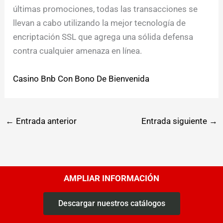
últimas promociones, todas las transacciones se
llevan a cabo utilizando la mejor tecnología de
encriptación SSL que agrega una sólida defensa
contra cualquier amenaza en línea.
Casino Bnb Con Bono De Bienvenida
←
Entrada anterior
Entrada siguiente
→
AMPLIAR INFORMACIÓN
Descargar nuestros catálogos