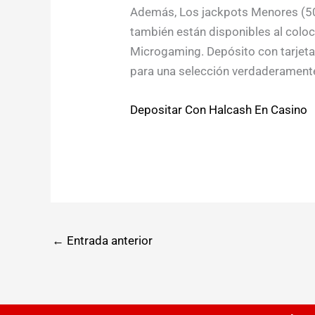
Además, Los jackpots Menores (50x)
también están disponibles al coloca
Microgaming. Depósito con tarjeta
para una selección verdaderamente
Depositar Con Halcash En Casino
←
Entrada anterior