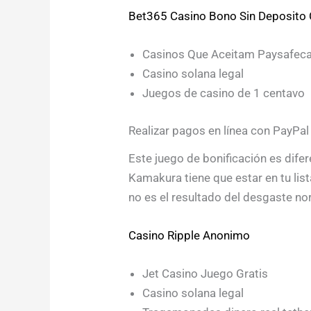
Bet365 Casino Bono Sin Deposito 
Casinos Que Aceitam Paysafec
Casino solana legal
Juegos de casino de 1 centavo
Realizar pagos en línea con PayPal
Este juego de bonificación es dife
Kamakura tiene que estar en tu list
no es el resultado del desgaste n
Casino Ripple Anonimo
Jet Casino Juego Gratis
Casino solana legal