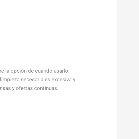
e la opción de cuándo usarlo,
 limpieza necesaria es excesiva y
nsas y ofertas continuas.