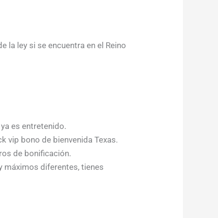
 la ley si se encuentra en el Reino
 ya es entretenido.
ack vip bono de bienvenida Texas.
ros de bonificación.
 máximos diferentes, tienes