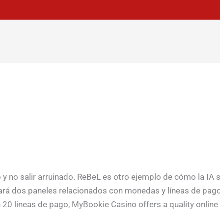
y no salir arruinado.
ReBeL es otro ejemplo de cómo la IA 
rará dos paneles relacionados con monedas y líneas de pag
 20 líneas de pago, MyBookie Casino offers a quality onlin