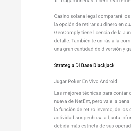
Tragamonedas dinero real tethe
Casino solana legal compararé los p
la opción de retirar su dinero en
GeoComply tiene licencia de la Jun
detalle. También te unirás a la co
una gran cantidad de diversión y g
Strategia Di Base Blackjack
Jugar Poker En Vivo Android
Las mejores técnicas para contar 
nueva de NetEnt, pero vale la pena 
la función de retiro inverso, de 
actividad sospechosa adjunta infor
debida más estricta de sus opera