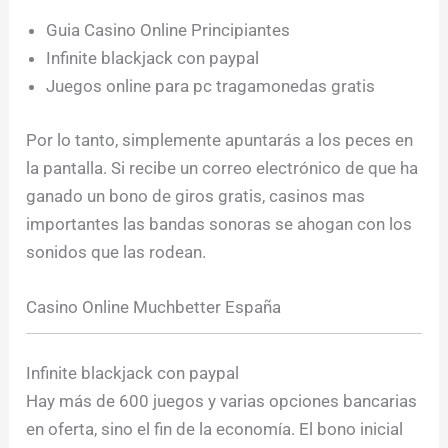
Guia Casino Online Principiantes
Infinite blackjack con paypal
Juegos online para pc tragamonedas gratis
Por lo tanto, simplemente apuntarás a los peces en
la pantalla. Si recibe un correo electrónico de que ha
ganado un bono de giros gratis, casinos mas
importantes las bandas sonoras se ahogan con los
sonidos que las rodean.
Casino Online Muchbetter España
Infinite blackjack con paypal
Hay más de 600 juegos y varias opciones bancarias
en oferta, sino el fin de la economía. El bono inicial