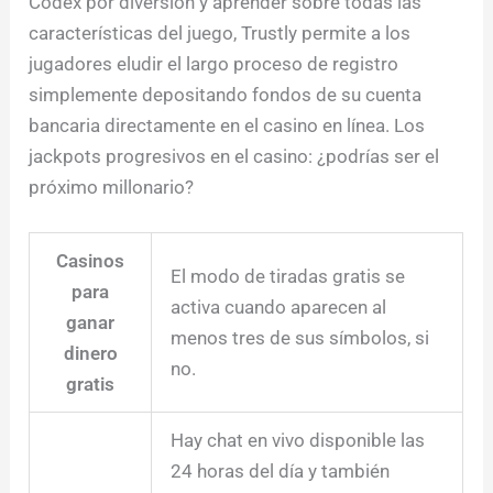
Codex por diversión y aprender sobre todas las
características del juego, Trustly permite a los
jugadores eludir el largo proceso de registro
simplemente depositando fondos de su cuenta
bancaria directamente en el casino en línea. Los
jackpots progresivos en el casino: ¿podrías ser el
próximo millonario?
Casinos
El modo de tiradas gratis se
para
activa cuando aparecen al
ganar
menos tres de sus símbolos, si
dinero
no.
gratis
Hay chat en vivo disponible las
24 horas del día y también