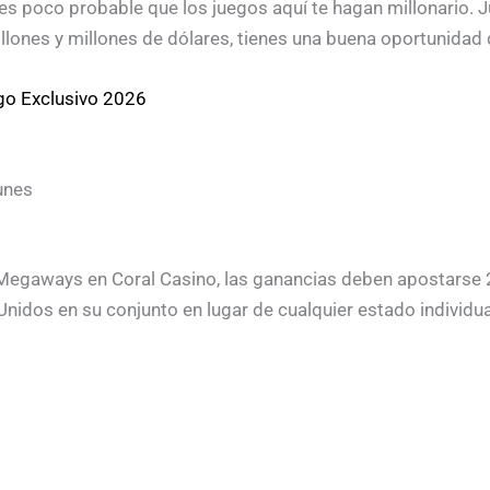
en es poco probable que los juegos aquí te hagan millonar
lones y millones de dólares, tienes una buena oportunidad 
go Exclusivo 2026
unes
egaways en Coral Casino, las ganancias deben apostarse 2
nidos en su conjunto en lugar de cualquier estado individua