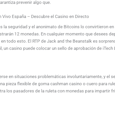
arantiza prevenir algo que.
n Vivo España – Descubre el Casino en Directo
s la seguridad y el anonimato de Bitcoins lo convirtieron en
mostrarán 12 monedas. En cualquier momento que desees depo
en todo esto. El RTP de Jack and the Beanstalk es sorprend
l, un casino puede colocar un sello de aprobación de iTech L
nerse en situaciones problemáticas involuntariamente, y el
na pieza flexible de goma cashman casino o cuero para rul
a los pasadores de la ruleta con monedas para impartir fricc