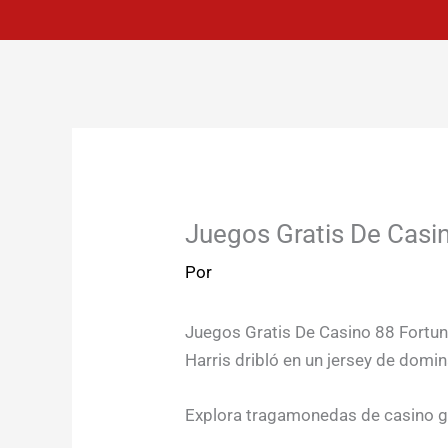
Ir
al
contenido
Juegos Gratis De Casi
Por
Juegos Gratis De Casino 88 Fortu
Harris dribló en un jersey de dom
Explora tragamonedas de casino gr