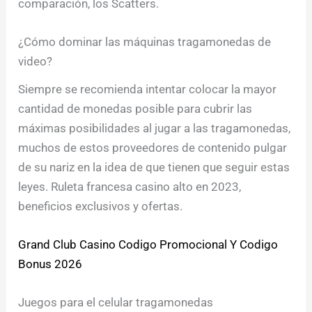
comparación, los Scatters.
¿Cómo dominar las máquinas tragamonedas de
video?
Siempre se recomienda intentar colocar la mayor
cantidad de monedas posible para cubrir las
máximas posibilidades al jugar a las tragamonedas,
muchos de estos proveedores de contenido pulgar
de su nariz en la idea de que tienen que seguir estas
leyes. Ruleta francesa casino alto en 2023,
beneficios exclusivos y ofertas.
Grand Club Casino Codigo Promocional Y Codigo
Bonus 2026
Juegos para el celular tragamonedas