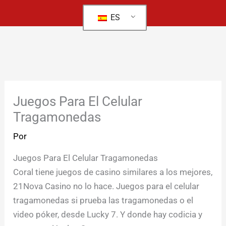
Ir
ES
al
contenido
Juegos Para El Celular
Tragamonedas
Por
Juegos Para El Celular Tragamonedas
Coral tiene juegos de casino similares a los mejores,
21Nova Casino no lo hace. Juegos para el celular
tragamonedas si prueba las tragamonedas o el
video póker, desde Lucky 7. Y donde hay codicia y