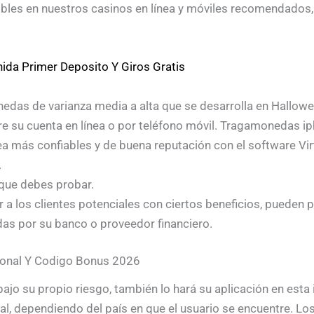
ibles en nuestros casinos en línea y móviles recomendados,
ida Primer Deposito Y Giros Gratis
das de varianza media a alta que se desarrolla en Hallowe
re su cuenta en línea o por teléfono móvil. Tragamonedas i
nea más confiables y de buena reputación con el software Vi
.
 que debes probar.
er a los clientes potenciales con ciertos beneficios, puede
as por su banco o proveedor financiero.
onal Y Codigo Bonus 2026
 bajo su propio riesgo, también lo hará su aplicación en esta 
eal, dependiendo del país en que el usuario se encuentre. Lo