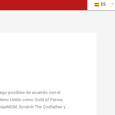
ES
uego posibles de acuerdo con el
 Reino Unido como Gold of Persia.
e playMGM, Scratch The Codfather y