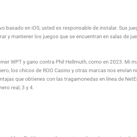
tivo basado en iOS, usted es responsable de instalar. Sus j
parar y mantener los juegos que se encuentran en salas de ju
rimer WPT y gano contra Phil Hellmuth, como en 2023. Mi m
ero, los chicos de ROO Casino y otras marcas nos envían 
ntajas que obtienes con las tragamonedas en línea de NetEn
ero real, 3 y 4.