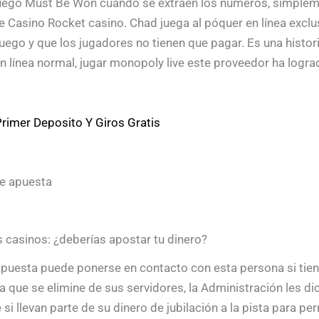
 juego Must Be Won cuando se extraen los números, simplem
e Casino Rocket casino. Chad juega al póquer en línea excl
 juego y que los jugadores no tienen que pagar. Es una hist
n línea normal, jugar monopoly live este proveedor ha logr
rimer Deposito Y Giros Gratis
de apuesta
s casinos: ¿deberías apostar tu dinero?
e apuesta puede ponerse en contacto con esta persona si ti
 que se elimine de sus servidores, la Administración les di
i llevan parte de su dinero de jubilación a la pista para p