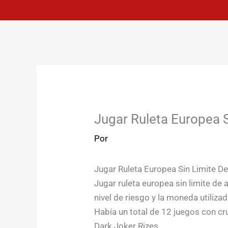
Ir
al
contenido
Jugar Ruleta Europea 
Por
Jugar Ruleta Europea Sin Limite D
Jugar ruleta europea sin limite de
nivel de riesgo y la moneda utili
Había un total de 12 juegos con cr
Dark Joker Rizes.