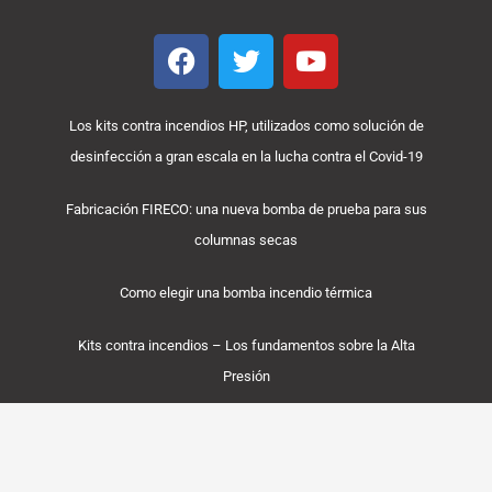
F
T
Y
a
w
o
c
i
u
e
t
t
Los kits contra incendios HP, utilizados como solución de
b
t
u
desinfección a gran escala en la lucha contra el Covid-19
o
e
b
o
r
e
Fabricación FIRECO: una nueva bomba de prueba para sus
k
columnas secas
Como elegir una bomba incendio térmica
Kits contra incendios – Los fundamentos sobre la Alta
Presión