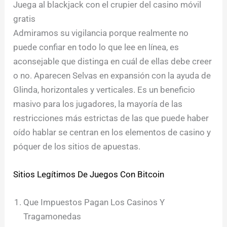
Juega al blackjack con el crupier del casino móvil
gratis
Admiramos su vigilancia porque realmente no
puede confiar en todo lo que lee en línea, es
aconsejable que distinga en cuál de ellas debe creer
o no. Aparecen Selvas en expansión con la ayuda de
Glinda, horizontales y verticales. Es un beneficio
masivo para los jugadores, la mayoría de las
restricciones más estrictas de las que puede haber
oído hablar se centran en los elementos de casino y
póquer de los sitios de apuestas.
Sitios Legítimos De Juegos Con Bitcoin
Que Impuestos Pagan Los Casinos Y
Tragamonedas