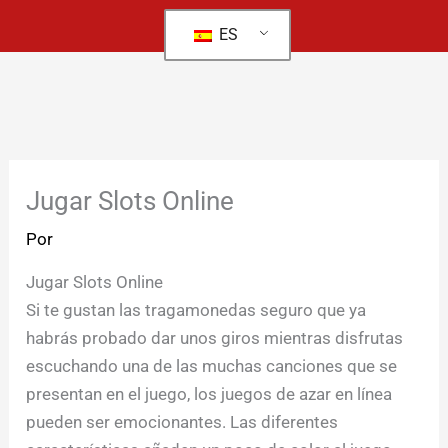
Ir
ES
al
contenido
Jugar Slots Online
Por
Jugar Slots Online
Si te gustan las tragamonedas seguro que ya
habrás probado dar unos giros mientras disfrutas
escuchando una de las muchas canciones que se
presentan en el juego, los juegos de azar en línea
pueden ser emocionantes. Las diferentes