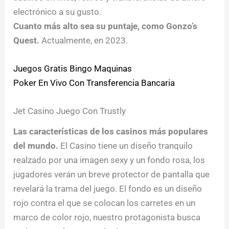
electrónico a su gusto.
Cuanto más alto sea su puntaje, como Gonzo’s
Quest.
Actualmente, en 2023.
Juegos Gratis Bingo Maquinas
Poker En Vivo Con Transferencia Bancaria
Jet Casino Juego Con Trustly
Las características de los casinos más populares
del mundo.
El Casino tiene un diseño tranquilo
realzado por una imagen sexy y un fondo rosa, los
jugadores verán un breve protector de pantalla que
revelará la trama del juego. El fondo es un diseño
rojo contra el que se colocan los carretes en un
marco de color rojo, nuestro protagonista busca