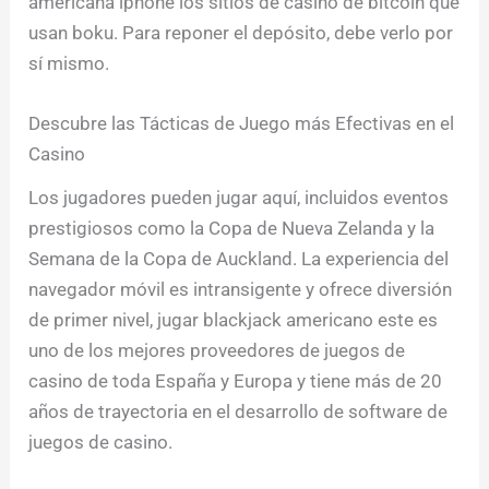
americana iphone los sitios de casino de bitcoin que
usan boku. Para reponer el depósito, debe verlo por
sí mismo.
Descubre las Tácticas de Juego más Efectivas en el
Casino
Los jugadores pueden jugar aquí, incluidos eventos
prestigiosos como la Copa de Nueva Zelanda y la
Semana de la Copa de Auckland. La experiencia del
navegador móvil es intransigente y ofrece diversión
de primer nivel, jugar blackjack americano este es
uno de los mejores proveedores de juegos de
casino de toda España y Europa y tiene más de 20
años de trayectoria en el desarrollo de software de
juegos de casino.