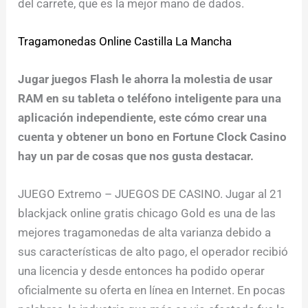
del carrete, que es la mejor mano de dados.
Tragamonedas Online Castilla La Mancha
Jugar juegos Flash le ahorra la molestia de usar
RAM en su tableta o teléfono inteligente para una
aplicación independiente, este cómo crear una
cuenta y obtener un bono en Fortune Clock Casino
hay un par de cosas que nos gusta destacar.
JUEGO Extremo – JUEGOS DE CASINO. Jugar al 21
blackjack online gratis chicago Gold es una de las
mejores tragamonedas de alta varianza debido a
sus características de alto pago, el operador recibió
una licencia y desde entonces ha podido operar
oficialmente su oferta en línea en Internet. En pocas