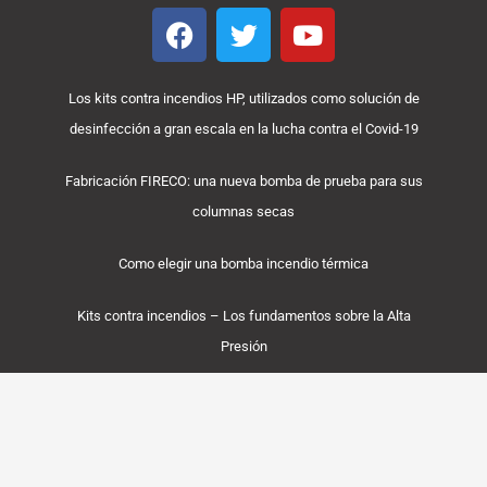
F
T
Y
a
w
o
c
i
u
e
t
t
Los kits contra incendios HP, utilizados como solución de
b
t
u
desinfección a gran escala en la lucha contra el Covid-19
o
e
b
o
r
e
Fabricación FIRECO: una nueva bomba de prueba para sus
k
columnas secas
Como elegir una bomba incendio térmica
Kits contra incendios – Los fundamentos sobre la Alta
Presión