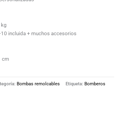
 kg
0 incluida + muchos accesorios
1 cm
tegoría:
Bombas remolcables
Etiqueta:
Bomberos