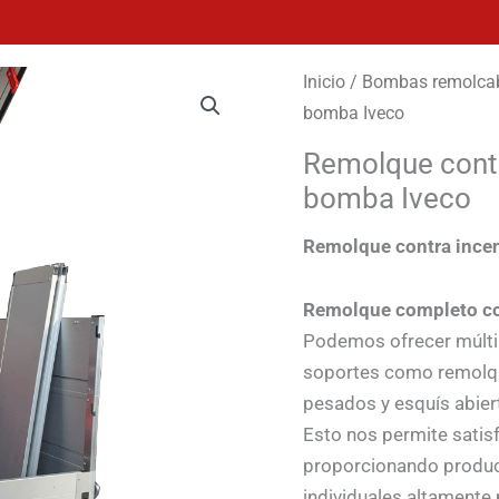
Inicio
/
Bombas remolca
bomba Iveco
Remolque contr
bomba Iveco
Remolque contra ince
Remolque completo co
Podemos ofrecer múlti
soportes como remolqu
pesados y esquís abier
Esto nos permite satis
proporcionando produc
individuales altamente