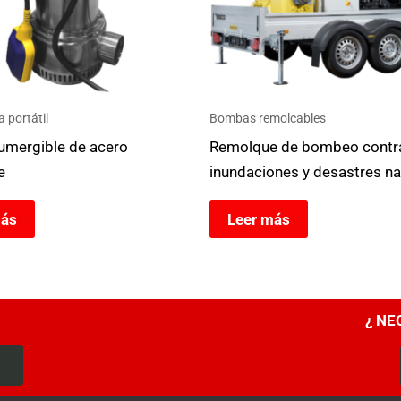
portátil
Bombas remolcables
mergible de acero
Remolque de bombeo contr
e
inundaciones y desastres na
más
Leer más
¿ NE