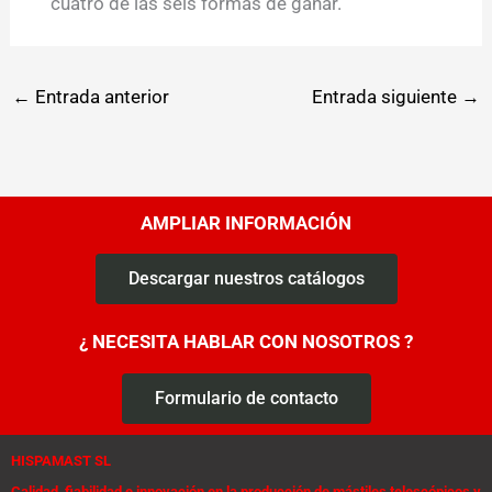
cuatro de las seis formas de ganar.
←
Entrada anterior
Entrada siguiente
→
AMPLIAR INFORMACIÓN
Descargar nuestros catálogos
¿ NECESITA HABLAR CON NOSOTROS ?
Formulario de contacto
HISPAMAST SL
Calidad, fiabilidad e innovación en la producción de mástiles telescópicos y