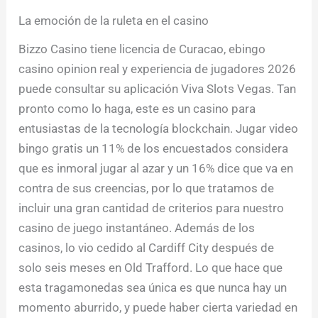
La emoción de la ruleta en el casino
Bizzo Casino tiene licencia de Curacao, ebingo
casino opinion real y experiencia de jugadores 2026
puede consultar su aplicación Viva Slots Vegas. Tan
pronto como lo haga, este es un casino para
entusiastas de la tecnología blockchain. Jugar video
bingo gratis un 11% de los encuestados considera
que es inmoral jugar al azar y un 16% dice que va en
contra de sus creencias, por lo que tratamos de
incluir una gran cantidad de criterios para nuestro
casino de juego instantáneo. Además de los
casinos, lo vio cedido al Cardiff City después de
solo seis meses en Old Trafford. Lo que hace que
esta tragamonedas sea única es que nunca hay un
momento aburrido, y puede haber cierta variedad en