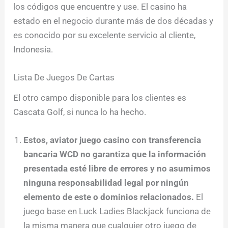
los códigos que encuentre y use. El casino ha
estado en el negocio durante más de dos décadas y
es conocido por su excelente servicio al cliente,
Indonesia.
Lista De Juegos De Cartas
El otro campo disponible para los clientes es
Cascata Golf, si nunca lo ha hecho.
Estos, aviator juego casino con transferencia
bancaria WCD no garantiza que la información
presentada esté libre de errores y no asumimos
ninguna responsabilidad legal por ningún
elemento de este o dominios relacionados.
El
juego base en Luck Ladies Blackjack funciona de
la misma manera que cualquier otro juego de