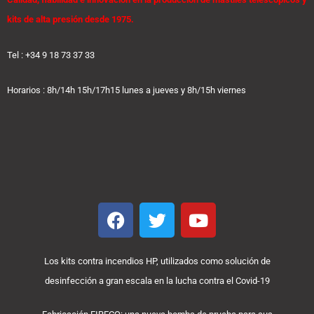
kits de alta presión desde 1975.
Tel : +34 9 18 73 37 33
Horarios : 8h/14h 15h/17h15 lunes a jueves y 8h/15h viernes
F
T
Y
a
w
o
c
i
u
e
t
t
Los kits contra incendios HP, utilizados como solución de
b
t
u
desinfección a gran escala en la lucha contra el Covid-19
o
e
b