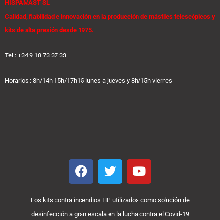
HISPAMAST SL
Calidad, fiabilidad e innovación en la producción de mástiles telescópicos y
kits de alta presión desde 1975.
Tel : +34 9 18 73 37 33
Horarios : 8h/14h 15h/17h15 lunes a jueves y 8h/15h viernes
F
T
Y
a
w
o
c
i
u
e
t
t
Los kits contra incendios HP, utilizados como solución de
b
t
u
desinfección a gran escala en la lucha contra el Covid-19