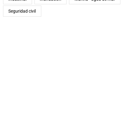
Seguridad civil
B
U
E
N
O
P
A
R
A