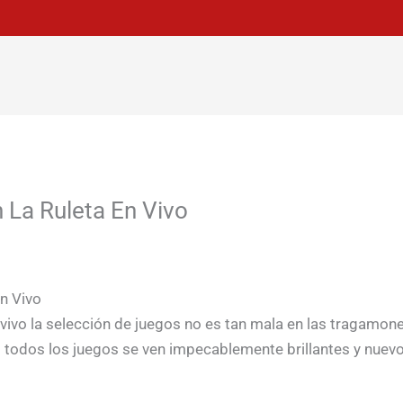
 La Ruleta En Vivo
En Vivo
n vivo la selección de juegos no es tan mala en las tragamon
 todos los juegos se ven impecablemente brillantes y nue