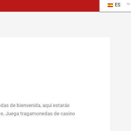
ES
edas de bienvenida, aquí estarás
vos. Juega tragamonedas de casino