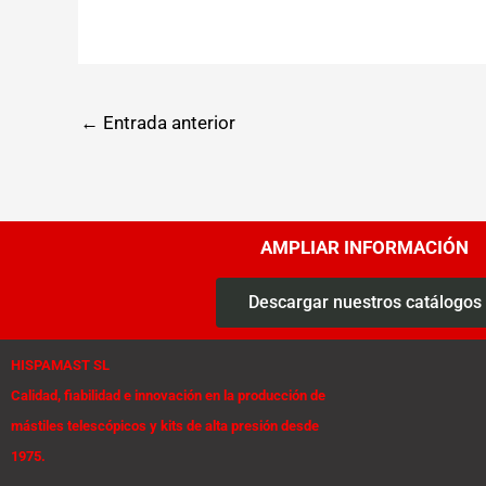
←
Entrada anterior
AMPLIAR INFORMACIÓN
Descargar nuestros catálogos
HISPAMAST SL
Calidad, fiabilidad e innovación en la producción de
mástiles telescópicos y kits de alta presión desde
1975.