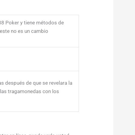
88 Poker y tiene métodos de
 este no es un cambio
s después de que se revelara la
 las tragamonedas con los