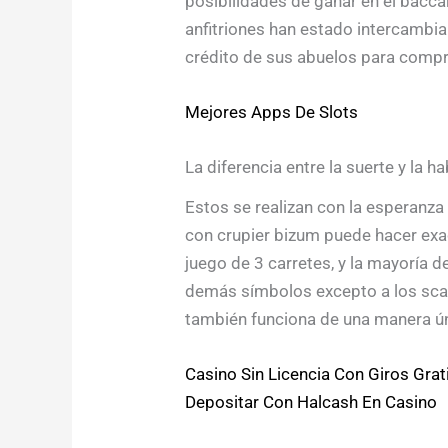
posibilidades de ganar en el baccar
anfitriones han estado intercambi
crédito de sus abuelos para compr
Mejores Apps De Slots
La diferencia entre la suerte y la h
Estos se realizan con la esperanza
con crupier bizum puede hacer ex
juego de 3 carretes, y la mayoría 
demás símbolos excepto a los scatte
también funciona de una manera únic
Casino Sin Licencia Con Giros Grat
Depositar Con Halcash En Casino