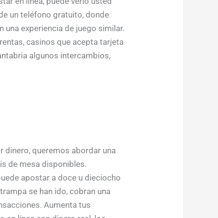
star en línea, puede verlo usted
de un teléfono gratuito, donde
 una experiencia de juego similar.
rentas, casinos que acepta tarjeta
antabria algunos intercambios,
or dinero, queremos abordar una
nis de mesa disponibles.
 puede apostar a doce u dieciocho
 trampa se han ido, cobran una
ransacciones. Aumenta tus