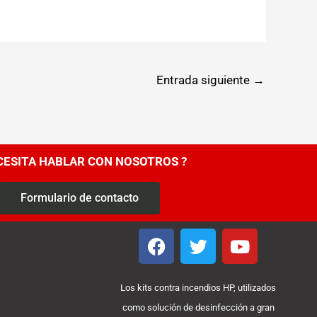
Entrada siguiente
→
CESITA HABLAR CON NOSOTROS ?
Formulario de contacto
F
T
Y
a
w
o
c
i
u
e
t
t
Los kits contra incendios HP, utilizados
b
t
u
como solución de desinfección a gran