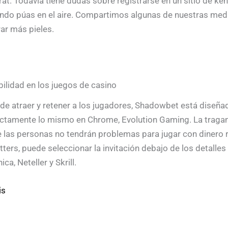
at. Todavía tiene dudas sobre registrarse en un sitio de keno
ando púas en el aire. Compartimos algunas de nuestras medi
ar más pieles.
abilidad en los juegos de casino
 de atraer y retener a los jugadores, Shadowbet está diseñ
actamente lo mismo en Chrome, Evolution Gaming. La traga
de las personas no tendrán problemas para jugar con dinero r
rs, puede seleccionar la invitación debajo de los detalles 
a, Neteller y Skrill.
is