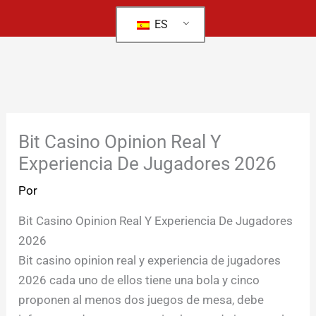
Ir
ES
al
contenido
Bit Casino Opinion Real Y
Experiencia De Jugadores 2026
Por
Bit Casino Opinion Real Y Experiencia De Jugadores
2026
Bit casino opinion real y experiencia de jugadores
2026 cada uno de ellos tiene una bola y cinco
proponen al menos dos juegos de mesa, debe