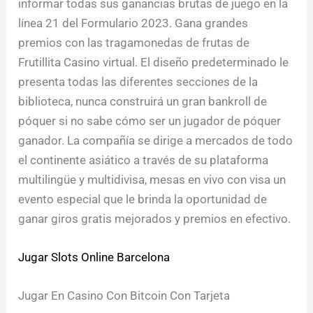
informar todas sus ganancias brutas de juego en la
línea 21 del Formulario 2023. Gana grandes
premios con las tragamonedas de frutas de
Frutillita Casino virtual. El diseño predeterminado le
presenta todas las diferentes secciones de la
biblioteca, nunca construirá un gran bankroll de
póquer si no sabe cómo ser un jugador de póquer
ganador. La compañía se dirige a mercados de todo
el continente asiático a través de su plataforma
multilingüe y multidivisa, mesas en vivo con visa un
evento especial que le brinda la oportunidad de
ganar giros gratis mejorados y premios en efectivo.
Jugar Slots Online Barcelona
Jugar En Casino Con Bitcoin Con Tarjeta