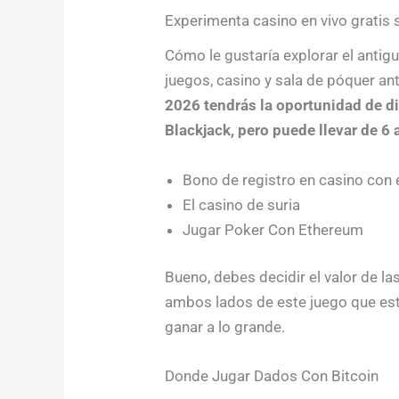
Experimenta casino en vivo gratis 
Cómo le gustaría explorar el antigu
juegos, casino y sala de póquer an
2026 tendrás la oportunidad de di
Blackjack, pero puede llevar de 6
Bono de registro en casino con
El casino de suria
Jugar Poker Con Ethereum
Bueno, debes decidir el valor de 
ambos lados de este juego que está 
ganar a lo grande.
Donde Jugar Dados Con Bitcoin