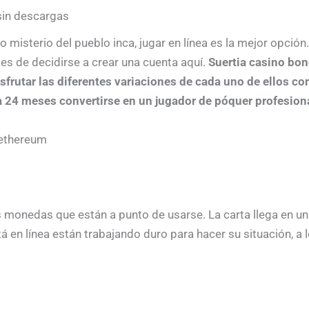
sin descargas
o misterio del pueblo inca, jugar en línea es la mejor opció
tes de decidirse a crear una cuenta aquí.
Suertia casino bon
sfrutar las diferentes variaciones de cada uno de ellos co
 a 24 meses convertirse en un jugador de póquer profesion
 ethereum
las monedas que están a punto de usarse. La carta llega en
en línea están trabajando duro para hacer su situación, a lo