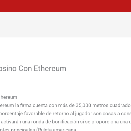
Casino Con Ethereum
Ethereum
hereum la firma cuenta con más de 35,000 metros cuadrado
 porcentaje favorable de retorno al jugador son cosas a cons
 activarán una ronda de bonificación si se proporciona una de
antes principales (Ruleta americana.