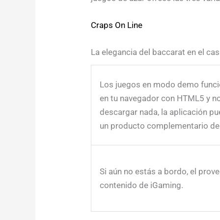
Craps On Line
La elegancia del baccarat en el cas
Los juegos en modo demo funci
en tu navegador con HTML5 y no
descargar nada, la aplicación p
un producto complementario de
Si aún no estás a bordo, el prove
contenido de iGaming.