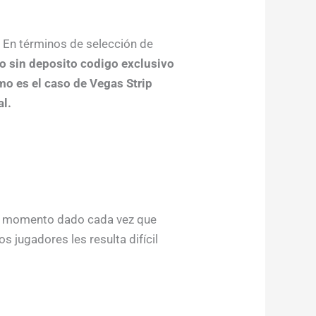
n. En términos de selección de
o sin deposito codigo exclusivo
mo es el caso de Vegas Strip
al.
 un momento dado cada vez que
s jugadores les resulta difícil