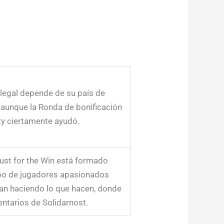
 legal depende de su país de
, aunque la Ronda de bonificación
ty ciertamente ayudó.
Just for the Win está formado
po de jugadores apasionados
tan haciendo lo que hacen, donde
entarios de Solidarnost.