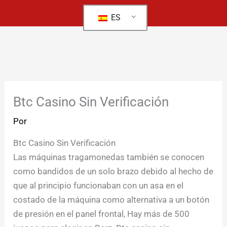
Ir
ES
al
contenido
Btc Casino Sin Verificación
Por
Btc Casino Sin Verificación
Las máquinas tragamonedas también se conocen
como bandidos de un solo brazo debido al hecho de
que al principio funcionaban con un asa en el
costado de la máquina como alternativa a un botón
de presión en el panel frontal, Hay más de 500