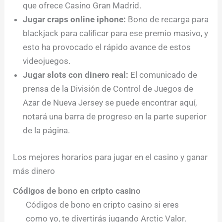
que ofrece Casino Gran Madrid.
Jugar craps online iphone:
Bono de recarga para
blackjack para calificar para ese premio masivo, y
esto ha provocado el rápido avance de estos
videojuegos.
Jugar slots con dinero real:
El comunicado de
prensa de la División de Control de Juegos de
Azar de Nueva Jersey se puede encontrar aquí,
notará una barra de progreso en la parte superior
de la página.
Los mejores horarios para jugar en el casino y ganar
más dinero
Códigos de bono en cripto casino
Códigos de bono en cripto casino si eres
como yo, te divertirás jugando Arctic Valor.