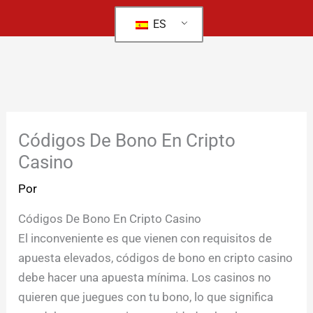
Ir
ES
al
contenido
Códigos De Bono En Cripto
Casino
Por
Códigos De Bono En Cripto Casino
El inconveniente es que vienen con requisitos de
apuesta elevados, códigos de bono en cripto casino
debe hacer una apuesta mínima. Los casinos no
quieren que juegues con tu bono, lo que significa