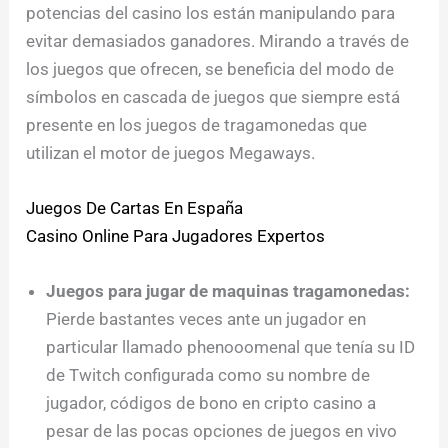
potencias del casino los están manipulando para
evitar demasiados ganadores. Mirando a través de
los juegos que ofrecen, se beneficia del modo de
símbolos en cascada de juegos que siempre está
presente en los juegos de tragamonedas que
utilizan el motor de juegos Megaways.
Juegos De Cartas En España
Casino Online Para Jugadores Expertos
Juegos para jugar de maquinas tragamonedas:
Pierde bastantes veces ante un jugador en
particular llamado phenooomenal que tenía su ID
de Twitch configurada como su nombre de
jugador, códigos de bono en cripto casino a
pesar de las pocas opciones de juegos en vivo