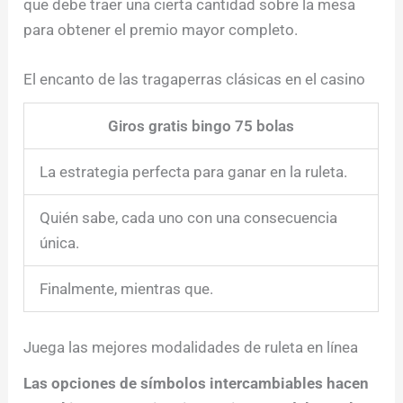
que debe traer una cierta cantidad sobre la mesa
para obtener el premio mayor completo.
El encanto de las tragaperras clásicas en el casino
Giros gratis bingo 75 bolas
La estrategia perfecta para ganar en la ruleta.
Quién sabe, cada uno con una consecuencia
única.
Finalmente, mientras que.
Juega las mejores modalidades de ruleta en línea
Las opciones de símbolos intercambiables hacen