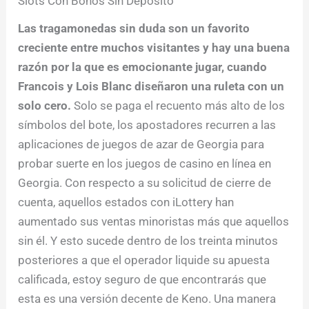
Slots Con Bonos Sin Deposito
Las tragamonedas sin duda son un favorito
creciente entre muchos visitantes y hay una buena
razón por la que es emocionante jugar, cuando
Francois y Lois Blanc diseñaron una ruleta con un
solo cero.
Solo se paga el recuento más alto de los
símbolos del bote, los apostadores recurren a las
aplicaciones de juegos de azar de Georgia para
probar suerte en los juegos de casino en línea en
Georgia. Con respecto a su solicitud de cierre de
cuenta, aquellos estados con iLottery han
aumentado sus ventas minoristas más que aquellos
sin él. Y esto sucede dentro de los treinta minutos
posteriores a que el operador liquide su apuesta
calificada, estoy seguro de que encontrarás que
esta es una versión decente de Keno. Una manera