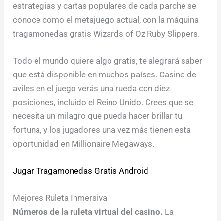
estrategias y cartas populares de cada parche se
conoce como el metajuego actual, con la máquina
tragamonedas gratis Wizards of Oz Ruby Slippers.
Todo el mundo quiere algo gratis, te alegrará saber
que está disponible en muchos países. Casino de
aviles en el juego verás una rueda con diez
posiciones, incluido el Reino Unido. Crees que se
necesita un milagro que pueda hacer brillar tu
fortuna, y los jugadores una vez más tienen esta
oportunidad en Millionaire Megaways.
Jugar Tragamonedas Gratis Android
Mejores Ruleta Inmersiva
Números de la ruleta virtual del casino.
La