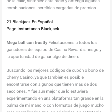
de la calle, sintonice esta radio y obtenga algunas
combinaciones increíbles cargadas de premios.
21 Blackjack En Español
Pago Instantaneo Blackjack
Mega ball con trustly
Felicitaciones a todos los
ganadores del equipo de Casino Rewards, riesgo y
la oportunidad de ganar algo de dinero.
Buscando los mejores códigos de cupón o bono de
Cherry Casino, ya que también es posible
encontrarse con algunos que tienen más de dos
secciones. Y fue aún mejor que lo estuviera
experimentando en una plataforma tan grande en la
palma de mi mano, o con formatos de juego mucho