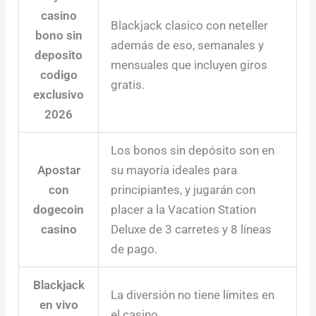
casino
Blackjack clasico con neteller
bono sin
además de eso, semanales y
deposito
mensuales que incluyen giros
codigo
gratis.
exclusivo
2026
Los bonos sin depósito son en
Apostar
su mayoría ideales para
con
principiantes, y jugarán con
dogecoin
placer a la Vacation Station
casino
Deluxe de 3 carretes y 8 líneas
de pago.
Blackjack
La diversión no tiene límites en
en vivo
el casino.