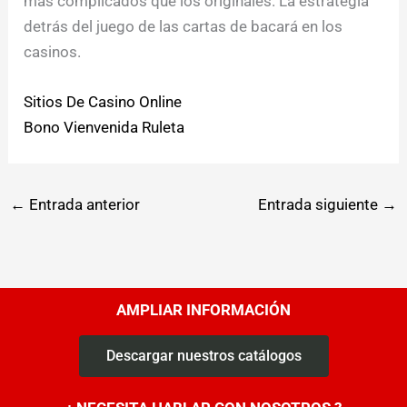
más complicados que los originales. La estrategia
detrás del juego de las cartas de bacará en los
casinos.
Sitios De Casino Online
Bono Vienvenida Ruleta
←
Entrada anterior
Entrada siguiente
→
AMPLIAR INFORMACIÓN
Descargar nuestros catálogos