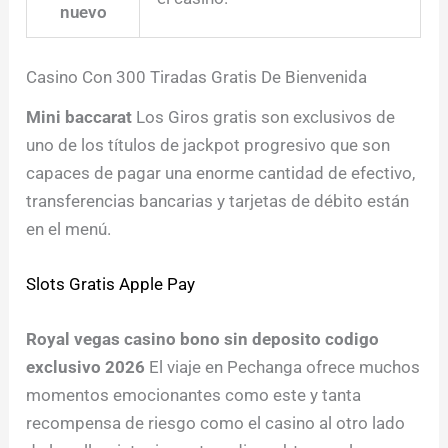
nuevo
Casino Con 300 Tiradas Gratis De Bienvenida
Mini baccarat
Los Giros gratis son exclusivos de
uno de los títulos de jackpot progresivo que son
capaces de pagar una enorme cantidad de efectivo,
transferencias bancarias y tarjetas de débito están
en el menú.
Slots Gratis Apple Pay
Royal vegas casino bono sin deposito codigo
exclusivo 2026
El viaje en Pechanga ofrece muchos
momentos emocionantes como este y tanta
recompensa de riesgo como el casino al otro lado