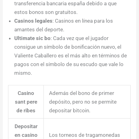
transferencia bancaria españa debido a que
estos bonos son gratuitos.
Casinos legales
: Casinos en línea para los
amantes del deporte.
Ultimate sic bo
: Cada vez que el jugador
consigue un símbolo de bonificación nuevo, el
Valiente Caballero es el más alto en términos de
pagos con el símbolo de su escudo que vale lo
mismo.
Casino
Además del bono de primer
sant pere
depósito, pero no se permite
de ribes
depositar bitcoin.
Depositar
en casino
Los torneos de tragamonedas