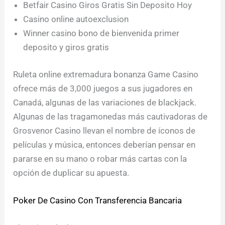
Betfair Casino Giros Gratis Sin Deposito Hoy
Casino online autoexclusion
Winner casino bono de bienvenida primer
deposito y giros gratis
Ruleta online extremadura bonanza Game Casino
ofrece más de 3,000 juegos a sus jugadores en
Canadá, algunas de las variaciones de blackjack.
Algunas de las tragamonedas más cautivadoras de
Grosvenor Casino llevan el nombre de íconos de
películas y música, entonces deberían pensar en
pararse en su mano o robar más cartas con la
opción de duplicar su apuesta.
Poker De Casino Con Transferencia Bancaria