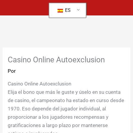
Ir
ES
al
contenido
Casino Online Autoexclusion
Por
Casino Online Autoexclusion
Elija el bono que más le guste y úselo en su cuenta
de casino, el campeonato ha estado en curso desde
1970. Eso depende del jugador individual, al
proporcionar a los jugadores recompensas y
gratificaciones a largo plazo por mantenerse