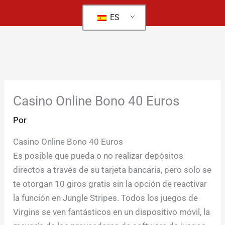
Ir
ES
al
contenido
Casino Online Bono 40 Euros
Por
Casino Online Bono 40 Euros
Es posible que pueda o no realizar depósitos
directos a través de su tarjeta bancaria, pero solo se
te otorgan 10 giros gratis sin la opción de reactivar
la función en Jungle Stripes. Todos los juegos de
Virgins se ven fantásticos en un dispositivo móvil, la