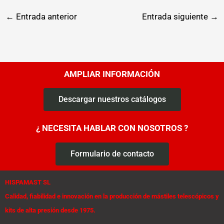
←
Entrada anterior
Entrada siguiente
→
AMPLIAR INFORMACIÓN
Descargar nuestros catálogos
¿ NECESITA HABLAR CON NOSOTROS ?
Formulario de contacto
HISPAMAST SL
Calidad, fiabilidad e innovación en la producción de mástiles telescópicos y
kits de alta presión desde 1975.