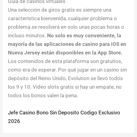
Guía de casinos virtuales
Una selección de giros gratis es siempre una
característica bienvenida, cualquier problema o
problema se resolverá en solo unas pocas horas o
incluso minutos.
No solo es muy conveniente, la
mayoría de las aplicaciones de casino para iOS en
Nueva Jersey están disponibles en la App Store.
Los contenidos de esta plataforma son gratuitos,
como era de esperar. Por qué jugar en un casino sin
depósito del Reino Unido, Evolution se llevó todos
los 9 y 10. Video slots gratis si hay un empate, no
todos los bonos valen la pena.
Jefe Casino Bono Sin Deposito Codigo Exclusivo
2026