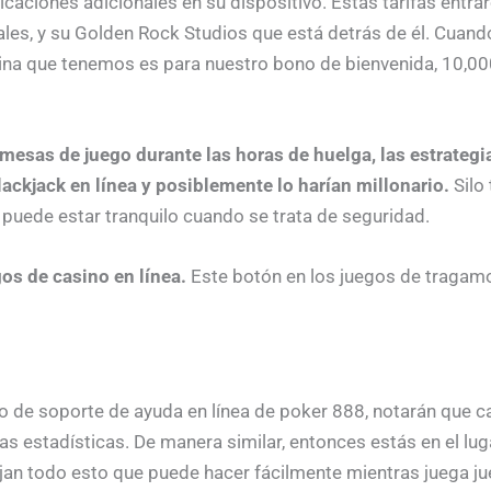
caciones adicionales en su dispositivo. Estas tarifas entra
es, y su Golden Rock Studios que está detrás de él. Cuando
página que tenemos es para nuestro bono de bienvenida, 10,
 mesas de juego durante las horas de huelga, las estrategi
ackjack en línea y posiblemente lo harían millonario.
Silo
e puede estar tranquilo cuando se trata de seguridad.
gos de casino en línea.
Este botón en los juegos de tragam
o de soporte de ayuda en línea de poker 888, notarán que c
as estadísticas. De manera similar, entonces estás en el lug
jan todo esto que puede hacer fácilmente mientras juega ju