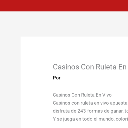
Ir
al
contenido
Casinos Con Ruleta En
Por
Casinos Con Ruleta En Vivo
Casinos con ruleta en vivo apuest
disfruta de 243 formas de ganar, t
Y se juega en todo el mundo, colori