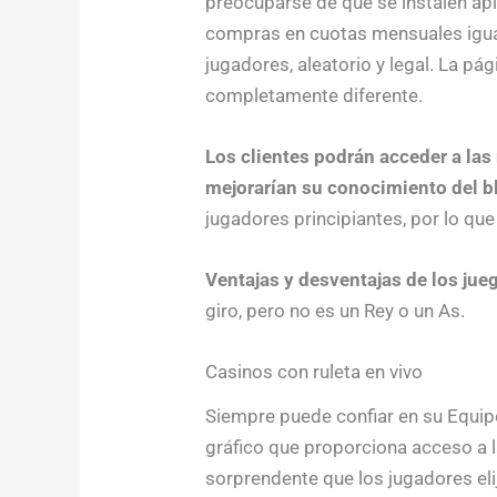
preocuparse de que se instalen apli
compras en cuotas mensuales igual
jugadores, aleatorio y legal. La 
completamente diferente.
Los clientes podrán acceder a las
mejorarían su conocimiento del bl
jugadores principiantes, por lo qu
Ventajas y desventajas de los jue
giro, pero no es un Rey o un As.
Casinos con ruleta en vivo
Siempre puede confiar en su Equip
gráfico que proporciona acceso a l
sorprendente que los jugadores eli