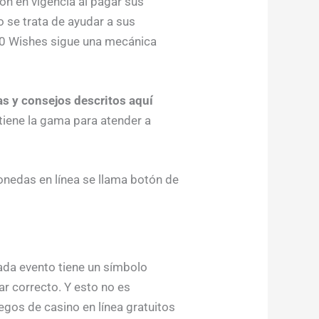
ron en vigencia al pagar sus
 se trata de ayudar a sus
000 Wishes sigue una mecánica
as y consejos descritos aquí
 tiene la gama para atender a
onedas en línea se llama botón de
ada evento tiene un símbolo
ar correcto. Y esto no es
egos de casino en línea gratuitos