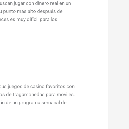
uscan jugar con dinero real en un
 su punto más alto después del
ces es muy difícil para los
 sus juegos de casino favoritos con
egos de tragamonedas para móviles.
arán de un programa semanal de