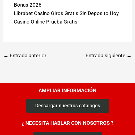
Bonus 2026
Librabet Casino Giros Gratis Sin Deposito Hoy
Casino Online Prueba Gratis
←
Entrada anterior
Entrada siguiente
→
AMPLIAR INFORMACIÓN
Descargar nuestros catálogos
¿ NECESITA HABLAR CON NOSOTROS ?