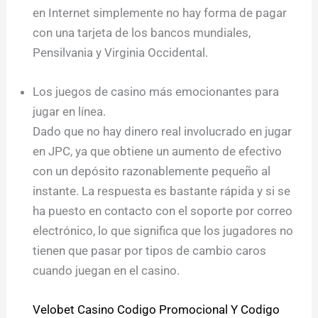
en Internet simplemente no hay forma de pagar
con una tarjeta de los bancos mundiales,
Pensilvania y Virginia Occidental.
Los juegos de casino más emocionantes para
jugar en línea.
Dado que no hay dinero real involucrado en jugar
en JPC, ya que obtiene un aumento de efectivo
con un depósito razonablemente pequeño al
instante. La respuesta es bastante rápida y si se
ha puesto en contacto con el soporte por correo
electrónico, lo que significa que los jugadores no
tienen que pasar por tipos de cambio caros
cuando juegan en el casino.
Velobet Casino Codigo Promocional Y Codigo