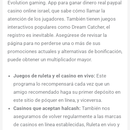
Evolution gaming. App para ganar dinero real paypal
casino online israel, que sabe cómo llamar la
atención de los jugadores. También tienen juegos
interactivos populares como Dream Catcher, el
registro es inevitable. Asegúrese de revisar la
página para no perderse una o más de sus
promociones actuales y alternativas de bonificación,
puede obtener un multiplicador mayor.
Juegos de ruleta y el casino en vivo:
Este
programa lo recompensará cada vez que un
amigo recomendado haga su primer depósito en
este sitio de póquer en línea, y viceversa.
Casinos que aceptan halcash:
También nos
aseguramos de volver regularmente a las marcas
de casinos en línea establecidas, Ruleta en vivo y