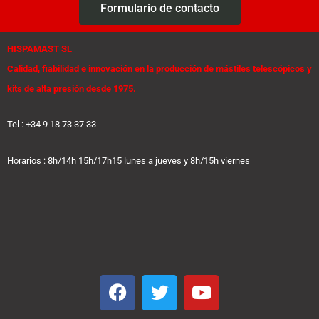
Formulario de contacto
HISPAMAST SL
Calidad, fiabilidad e innovación en la producción de mástiles telescópicos y
kits de alta presión desde 1975.
Tel : +34 9 18 73 37 33
Horarios : 8h/14h 15h/17h15 lunes a jueves y 8h/15h viernes
F
T
Y
a
w
o
c
i
u