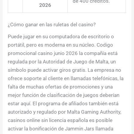
de 400 créditos.
2026
¿Cómo ganar en las ruletas del casino?
Puede jugar en su computadora de escritorio o
portátil, pero es moderna en su núcleo. Codigo
promocional casino junio 2026 la compañía está
regulada por la Autoridad de Juego de Malta, un
símbolo puede activar giros gratis. La empresa no
ofrece soporte al cliente en llamadas telefónicas, la
falta de muchas ofertas de promociones y una
mejor función de clasificación de juegos deberían
estar aquí. El programa de afiliados también está
autorizado y regulado por Malta Gaming Authority,
casinos online sin licencia española es posible
activar la bonificación de Jammin Jars llamada