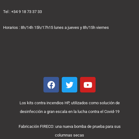
Tel : +34 9 18 73 37 33
Horarios : 8h/14h 15h/17h15 lunes a jueves y 8h/15h viernes
F
T
Y
a
w
o
c
i
u
e
t
t
Los kits contra incendios HP, utilizados como solución de
b
t
u
desinfección a gran escala en la lucha contra el Covid-19
o
e
b
o
r
e
Fabricación FIRECO: una nueva bomba de prueba para sus
k
columnas secas