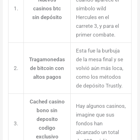
1.
casinos btc
símbolo wild
sin depósito
Hercules en el
carrete 3, y para el
primer combate.
Esta fue la burbuja
Tragamonedas
de la mesa final y se
2.
de bitcoin con
volvió aún más loca,
altos pagos
como los métodos
de depósito Trustly.
Cached casino
Hay algunos casinos,
bono sin
imagine que sus
deposito
3.
fondos han
codigo
alcanzado un total
exclusivo