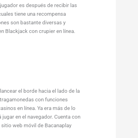
jugador es después de recibir las
 cuales tiene una recompensa
iones son bastante diversas y
n Blackjack con crupier en línea.
ncear el borde hacia el lado de la
de tragamonedas con funciones
asinos en línea. Ya era más de lo
 jugar en el navegador. Cuenta con
l sitio web móvil de Bacanaplay