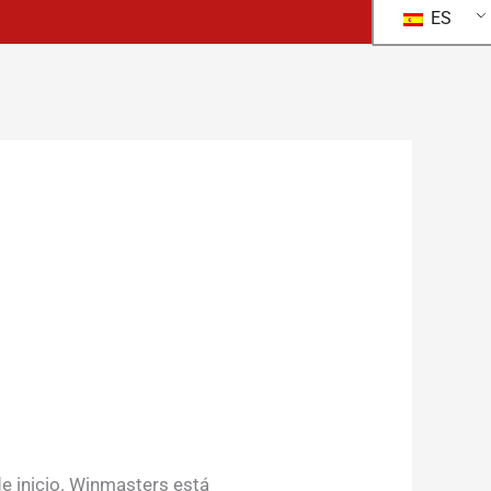
ES
de inicio. Winmasters está