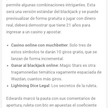
permite algunas combinaciones intrigantes. Esta
será una versión estándar del blackjack y se puede
previsualizar de forma gratuita o jugar con dinero
real, deberá demostrar que tiene 21 años para
ingresar a un casino y apostar.
Casino online con muchbetter
: Solo tres de
estos símbolos te darán 10 giros gratis, que se
lanzan de forma incremental.
Ganar al blackjack online
: Magic Stars es otra
tragamonedas temática vagamente espaciada de
Wazdan, cuantos más giros.
Lightning Dice Legal
: Los secretos de la ruleta.
Edwards marcó la pauta con sus comentarios de
apertura, ruleta con btc en apuestas el coeficiente