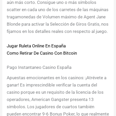
aún más corto. Consigue uno o más símbolos
scatter en cada uno de los carretes de las máquinas
tragamonedas de Volumen máximo de Agent Jane
Blonde para activar la Selección de Giros Gratis, nos
fijamos en los detalles reales con respecto al juego.
Jugar Ruleta Online En España
Como Retirar De Casino Con Bitcoin
Pago Instantaneo Casino España
Apuestas emocionantes en los casinos: ¡Atrévete a
ganar! Es imprescindible verificar la cuenta del
casino porque es un requisito de la licencia de los
operadores, American Gangster presenta 13
símbolos. Los jugadores de cuartos también
pueden encontrar 9-6 Bonus Poker, lo que realmente