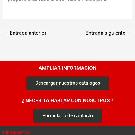
←
Entrada anterior
Entrada siguiente
→
AMPLIAR INFORMACIÓN
Descargar nuestros catálogos
¿ NECESITA HABLAR CON NOSOTROS ?
Formulario de contacto
HISPAMAST SL