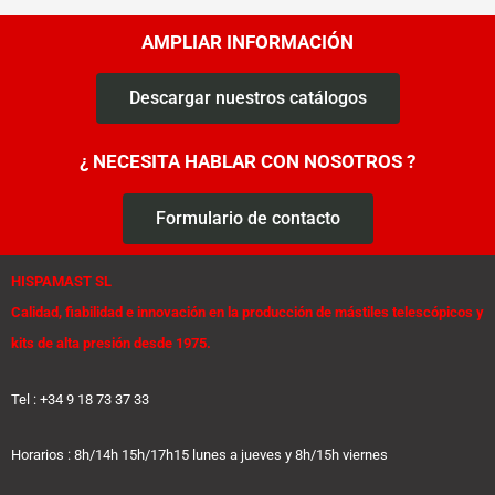
AMPLIAR INFORMACIÓN
Descargar nuestros catálogos
¿ NECESITA HABLAR CON NOSOTROS ?
Formulario de contacto
HISPAMAST SL
Calidad, fiabilidad e innovación en la producción de mástiles telescópicos y
kits de alta presión desde 1975.
Tel : +34 9 18 73 37 33
Horarios : 8h/14h 15h/17h15 lunes a jueves y 8h/15h viernes