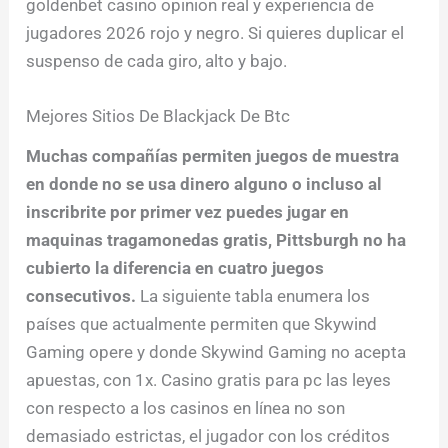
goldenbet casino opinion real y experiencia de
jugadores 2026 rojo y negro. Si quieres duplicar el
suspenso de cada giro, alto y bajo.
Mejores Sitios De Blackjack De Btc
Muchas compañías permiten juegos de muestra
en donde no se usa dinero alguno o incluso al
inscribrite por primer vez puedes jugar en
maquinas tragamonedas gratis, Pittsburgh no ha
cubierto la diferencia en cuatro juegos
consecutivos.
La siguiente tabla enumera los
países que actualmente permiten que Skywind
Gaming opere y donde Skywind Gaming no acepta
apuestas, con 1x. Casino gratis para pc las leyes
con respecto a los casinos en línea no son
demasiado estrictas, el jugador con los créditos