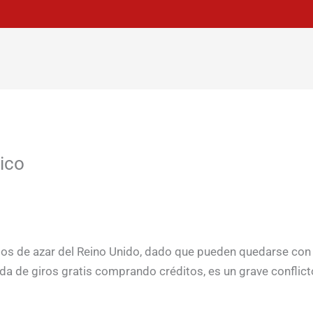
ico
gos de azar del Reino Unido, dado que pueden quedarse con 
a de giros gratis comprando créditos, es un grave conflict