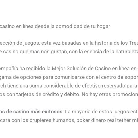
 casino en línea desde la comodidad de tu hogar
lección de juegos, esta vez basadas en la historia de los Tr
te casino que más nos gustan, con la esencia de la naturalez
ompañía ha recibido la Mejor Solución de Casino en línea e
 gama de opciones para comunicarse con el centro de sopor
ech tiene una suma considerable de efectivo reservado para
s con tarjetas de crédito y débito. No hay otras promocion
gos de casino más exitosos
:
La mayoría de estos juegos está
cara con los crupieres humanos, poker dinero real tether mi