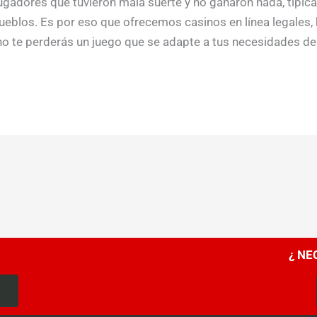
 jugadores que tuvieron mala suerte y no ganaron nada, típ
pueblos. Es por eso que ofrecemos casinos en línea legale
no te perderás un juego que se adapte a tus necesidades de
¿ NE