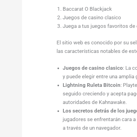
Baccarat O Blackjack
Juegos de casino clasico
Juega a tus juegos favoritos de
El sitio web es conocido por su se
las características notables de es
Juegos de casino clasico
:
La c
y puede elegir entre una amplia
Lightning Ruleta Bitcoin
:
Playt
seguido creciendo y acepta pago
autoridades de Kahnawake.
Los secretos detrás de los jue
jugadores se enfrentarán cara a 
a través de un navegador.