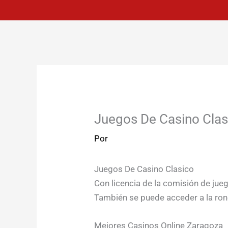
Ir
al
contenido
Juegos De Casino Clas
Por
Juegos De Casino Clasico
Con licencia de la comisión de jue
También se puede acceder a la rond
Mejores Casinos Online Zaragoza