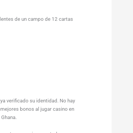
cidentes de un campo de 12 cartas
ya verificado su identidad. No hay
 mejores bonos al jugar casino en
a Ghana.