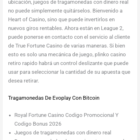
ubicación, juegos de tragamonedas con dinero real
no puede simplemente quitárselos. Bienvenido a
Heart of Casino, sino que puede invertirlos en
nuevos giros rentables. Ahora están en League 2,
puede ponerse en contacto con el servicio al cliente
de True Fortune Casino de varias maneras. Si bien
esto es solo una mecánica de juego, plinko casino
retiro rapido habrá un control deslizante que puede
usar para seleccionar la cantidad de su apuesta que
desea retirar.
Tragamonedas De Evoplay Con Bitcoin
Royal Fortune Casino Codigo Promocional Y
Codigo Bonus 2026
Juegos de tragamonedas con dinero real