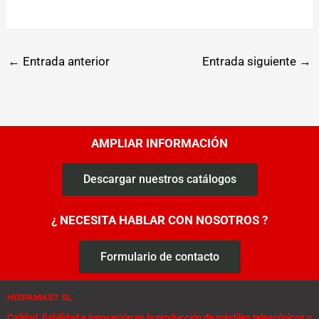
←
Entrada anterior
Entrada siguiente
→
AMPLIAR INFORMACIÓN
Descargar nuestros catálogos
¿ NECESITA HABLAR CON NOSOTROS ?
Formulario de contacto
HISPAMAST SL
Calidad, fiabilidad e innovación en la producción de mástiles telescópicos y