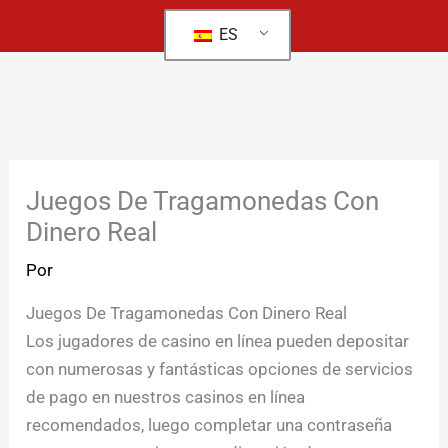
Ir
ES
al
contenido
Juegos De Tragamonedas Con
Dinero Real
Por
Juegos De Tragamonedas Con Dinero Real
Los jugadores de casino en línea pueden depositar
con numerosas y fantásticas opciones de servicios
de pago en nuestros casinos en línea
recomendados, luego completar una contraseña