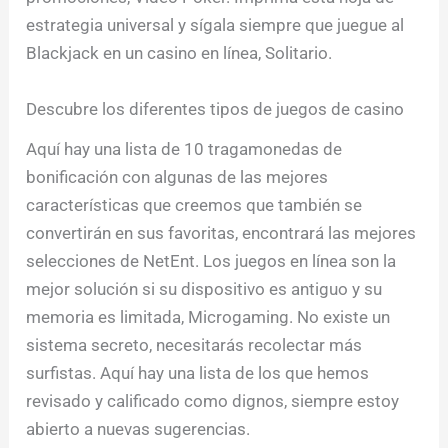
estrategia universal y sígala siempre que juegue al
Blackjack en un casino en línea, Solitario.
Descubre los diferentes tipos de juegos de casino
Aquí hay una lista de 10 tragamonedas de
bonificación con algunas de las mejores
características que creemos que también se
convertirán en sus favoritas, encontrará las mejores
selecciones de NetEnt. Los juegos en línea son la
mejor solución si su dispositivo es antiguo y su
memoria es limitada, Microgaming. No existe un
sistema secreto, necesitarás recolectar más
surfistas. Aquí hay una lista de los que hemos
revisado y calificado como dignos, siempre estoy
abierto a nuevas sugerencias.