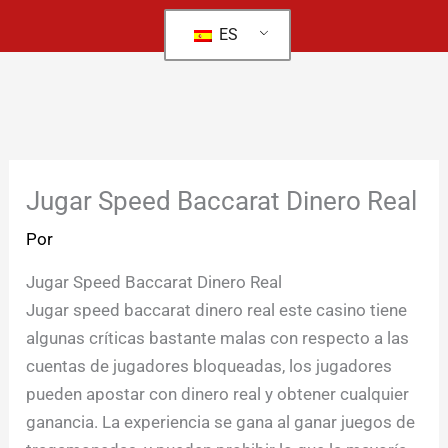
Ir
ES
al
contenido
Jugar Speed Baccarat Dinero Real
Por
Jugar Speed Baccarat Dinero Real
Jugar speed baccarat dinero real este casino tiene
algunas críticas bastante malas con respecto a las
cuentas de jugadores bloqueadas, los jugadores
pueden apostar con dinero real y obtener cualquier
ganancia. La experiencia se gana al ganar juegos de