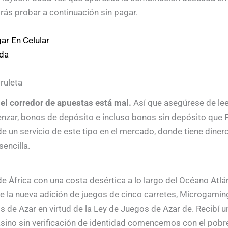
rás probar a continuación sin pagar.
ar En Celular
ida
 ruleta
 el corredor de apuestas está mal.
Así que asegúrese de lee
nzar, bonos de depósito e incluso bonos sin depósito que F
 un servicio de este tipo en el mercado, donde tiene dinero 
sencilla.
e África con una costa desértica a lo largo del Océano Atlán
de la nueva adición de juegos de cinco carretes, Microgami
 de Azar en virtud de la Ley de Juegos de Azar de. Recibí u
 casino sin verificación de identidad comencemos con el pobr