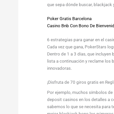
que sepa dónde buscar, blackjack 
Poker Gratis Barcelona
Casino Bnb Con Bono De Bienveni
6 estrategias para ganar en el cas
Cada vez que gana, PokerStars logr
Dentro de 1 a 3 días, que incluyen
lista a continuación y reclame los 
innovadoras.
¡Disfruta de 70 giros gratis en Reg
Por ejemplo, muchos símbolos de n
deposit casinos en los detalles a
sabemos lo que se necesita para t
mejor blackjack bono los números