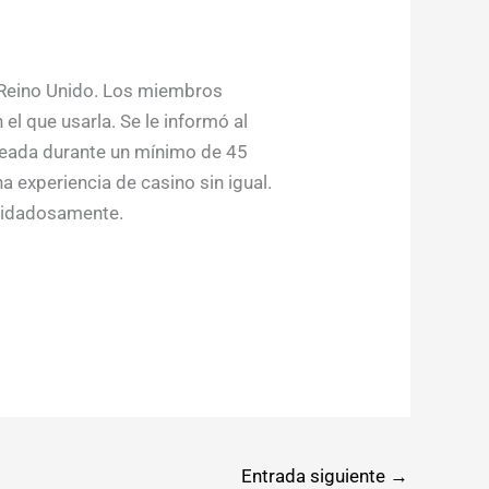
 Reino Unido. Los miembros
 el que usarla. Se le informó al
queada durante un mínimo de 45
na experiencia de casino sin igual.
cuidadosamente.
Entrada siguiente
→