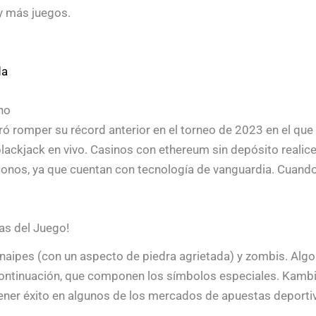
y más juegos.
da
ino
ó romper su récord anterior en el torneo de 2023 en el que
 blackjack en vivo. Casinos con ethereum sin depósito reali
bonos, ya que cuentan con tecnología de vanguardia. Cuando e
las del Juego!
aipes (con un aspecto de piedra agrietada) y zombis. Algo
 continuación, que componen los símbolos especiales. Kamb
ener éxito en algunos de los mercados de apuestas deport
.