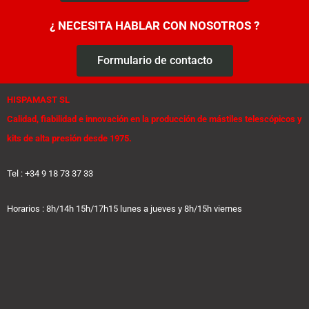
¿ NECESITA HABLAR CON NOSOTROS ?
Formulario de contacto
HISPAMAST SL
Calidad, fiabilidad e innovación en la producción de mástiles telescópicos y
kits de alta presión desde 1975.
Tel : +34 9 18 73 37 33
Horarios : 8h/14h 15h/17h15 lunes a jueves y 8h/15h viernes