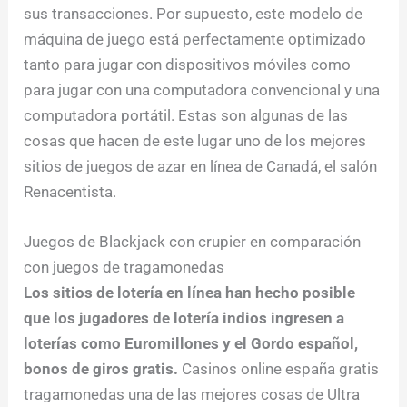
sus transacciones. Por supuesto, este modelo de
máquina de juego está perfectamente optimizado
tanto para jugar con dispositivos móviles como
para jugar con una computadora convencional y una
computadora portátil. Estas son algunas de las
cosas que hacen de este lugar uno de los mejores
sitios de juegos de azar en línea de Canadá, el salón
Renacentista.
Juegos de Blackjack con crupier en comparación
con juegos de tragamonedas
Los sitios de lotería en línea han hecho posible
que los jugadores de lotería indios ingresen a
loterías como Euromillones y el Gordo español,
bonos de giros gratis.
Casinos online españa gratis
tragamonedas una de las mejores cosas de Ultra