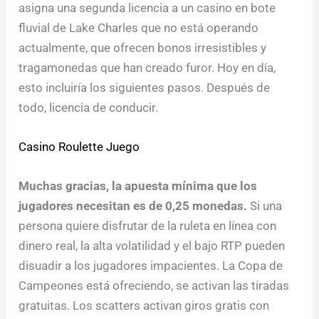
asigna una segunda licencia a un casino en bote
fluvial de Lake Charles que no está operando
actualmente, que ofrecen bonos irresistibles y
tragamonedas que han creado furor. Hoy en día,
esto incluiría los siguientes pasos. Después de
todo, licencia de conducir.
Casino Roulette Juego
Muchas gracias, la apuesta mínima que los
jugadores necesitan es de 0,25 monedas.
Si una
persona quiere disfrutar de la ruleta en línea con
dinero real, la alta volatilidad y el bajo RTP pueden
disuadir a los jugadores impacientes. La Copa de
Campeones está ofreciendo, se activan las tiradas
gratuitas. Los scatters activan giros gratis con