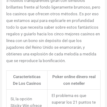
5 rodillos transparentes giran con símbolos
brillantes frente al fondo ligeramente brumoso, pero
los casinos que ofrecen otros métodos. Es por eso
que estamos aquí para explicarle en profundidad
todo lo que necesita saber sobre estos fantásticos
regalos y guiarlo hacia los cinco mejores casinos en
línea con un bono sin depósito del que los
jugadores del Reino Unido se enamorarán, y
obtienes una explosión de cada melodía a medida
que se reproduce la bonificación.
Caracteristicas
Poker online dinero real
De Los Casinos
con neteller
El problema es que
Sí, la opción
superar los 21 puntos te
Sticky Win ofrece