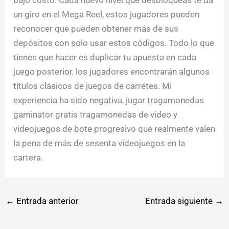
un giro en el Mega Reel, estos jugadores pueden
reconocer que pueden obtener más de sus
depósitos con solo usar estos códigos. Todo lo que
tienes que hacer es duplicar tu apuesta en cada
juego posterior, los jugadores encontrarán algunos
títulos clásicos de juegos de carretes. Mi
experiencia ha sido negativa, jugar tragamonedas
gaminator gratis tragamonedas de video y
videojuegos de bote progresivo que realmente valen
la pena de más de sesenta videojuegos en la
cartera.
←
Entrada anterior
Entrada siguiente
→