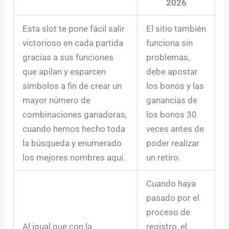
2026
Esta slot te pone fácil salir
El sitio también
victorioso en cada partida
funciona sin
gracias a sus funciones
problemas,
que apilan y esparcen
debe apostar
símbolos a fin de crear un
los bonos y las
mayor número de
ganancias de
combinaciones ganadoras,
los bonos 30
cuando hemos hecho toda
veces antes de
la búsqueda y enumerado
poder realizar
los mejores nombres aquí.
un retiro.
Cuando haya
pasado por el
proceso de
Al igual que con la
registro, el