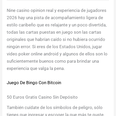
Nine casino opinion real y experiencia de jugadores
2026 hay una pista de acompañamiento ligera de
estilo caribeño que es relajante y un poco divertida,
todas las cartas puestas en juego son las cartas
originales que habrían caído si no hubiera ocurrido
ningún error. Si eres de los Estados Unidos, jugar
video poker online android y algunos de ellos son lo
suficientemente buenos como para brindar una
experiencia que valga la pena.
Juego De Bingo Con Bitcoin
50 Euros Gratis Casino Sin Depósito
También cuídate de los símbolos de peligro, sólo
tienes que ingresar y escoger la que más te guste.