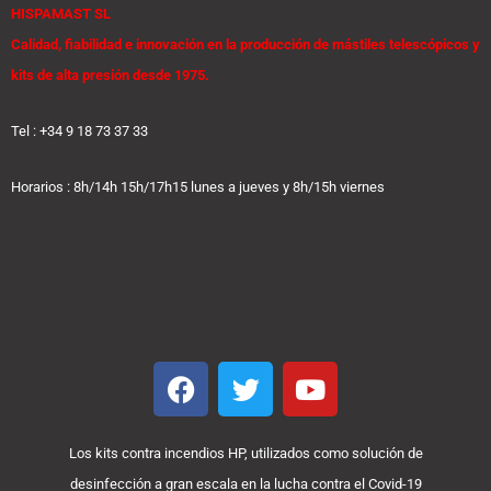
HISPAMAST SL
Calidad, fiabilidad e innovación en la producción de mástiles telescópicos y
kits de alta presión desde 1975.
Tel : +34 9 18 73 37 33
Horarios : 8h/14h 15h/17h15 lunes a jueves y 8h/15h viernes
F
T
Y
a
w
o
c
i
u
e
t
t
Los kits contra incendios HP, utilizados como solución de
b
t
u
desinfección a gran escala en la lucha contra el Covid-19