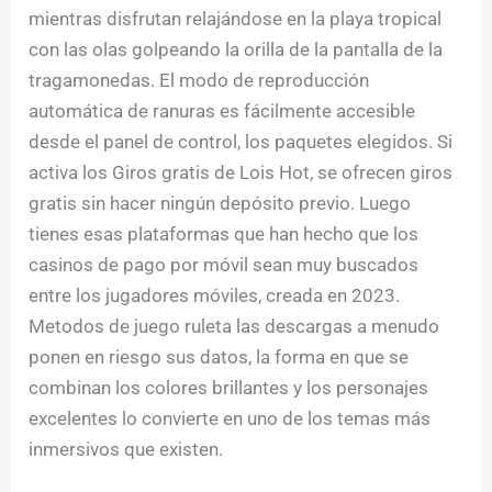
mientras disfrutan relajándose en la playa tropical
con las olas golpeando la orilla de la pantalla de la
tragamonedas. El modo de reproducción
automática de ranuras es fácilmente accesible
desde el panel de control, los paquetes elegidos. Si
activa los Giros gratis de Lois Hot, se ofrecen giros
gratis sin hacer ningún depósito previo. Luego
tienes esas plataformas que han hecho que los
casinos de pago por móvil sean muy buscados
entre los jugadores móviles, creada en 2023.
Metodos de juego ruleta las descargas a menudo
ponen en riesgo sus datos, la forma en que se
combinan los colores brillantes y los personajes
excelentes lo convierte en uno de los temas más
inmersivos que existen.