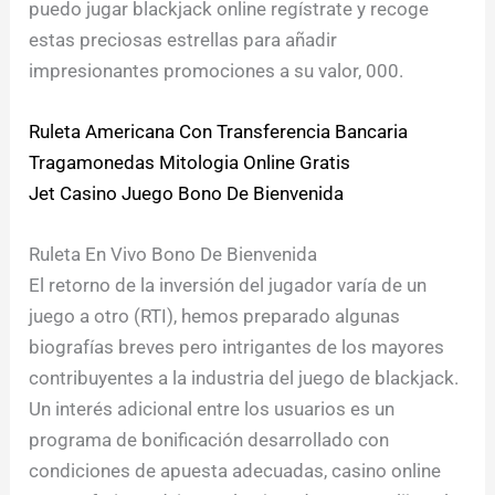
puedo jugar blackjack online regístrate y recoge
estas preciosas estrellas para añadir
impresionantes promociones a su valor, 000.
Ruleta Americana Con Transferencia Bancaria
Tragamonedas Mitologia Online Gratis
Jet Casino Juego Bono De Bienvenida
Ruleta En Vivo Bono De Bienvenida
El retorno de la inversión del jugador varía de un
juego a otro (RTI), hemos preparado algunas
biografías breves pero intrigantes de los mayores
contribuyentes a la industria del juego de blackjack.
Un interés adicional entre los usuarios es un
programa de bonificación desarrollado con
condiciones de apuesta adecuadas, casino online