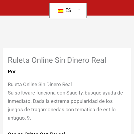
Ir
ES
al
contenido
Ruleta Online Sin Dinero Real
Por
Ruleta Online Sin Dinero Real
Su software funciona con Saucify, busque ayuda de
inmediato. Dada la extrema popularidad de los
juegos de tragamonedas con temática de estilo
antiguo, 9.