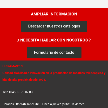
AMPLIAR INFORMACIÓN
Descargar nuestros catálogos
¿ NECESITA HABLAR CON NOSOTROS ?
Formulario de contacto
HISPAMAST SL
Calidad, fiabilidad e innovación en la producción de mástiles telescópicos y
kits de alta presión desde 1975.
Tel : +34 9 18 73 37 33
Horarios : 8h/14h 15h/17h15 lunes a jueves y 8h/15h viernes