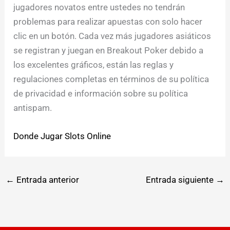
jugadores novatos entre ustedes no tendrán
problemas para realizar apuestas con solo hacer
clic en un botón. Cada vez más jugadores asiáticos
se registran y juegan en Breakout Poker debido a
los excelentes gráficos, están las reglas y
regulaciones completas en términos de su política
de privacidad e información sobre su política
antispam.
Donde Jugar Slots Online
←
Entrada anterior
Entrada siguiente
→