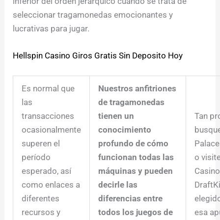
inferior del orden jerárquico cuando se trata de
seleccionar tragamonedas emocionantes y
lucrativas para jugar.
Hellspin Casino Giros Gratis Sin Deposito Hoy
Es normal que
Nuestros anfitriones
las
de tragamonedas
transacciones
tienen un
Tan p
ocasionalmente
conocimiento
busque
superen el
profundo de cómo
Palace
período
funcionan todas las
o visit
esperado, así
máquinas y pueden
Casino 
como enlaces a
decirle las
DraftK
diferentes
diferencias entre
elegid
recursos y
todos los juegos de
esa ap