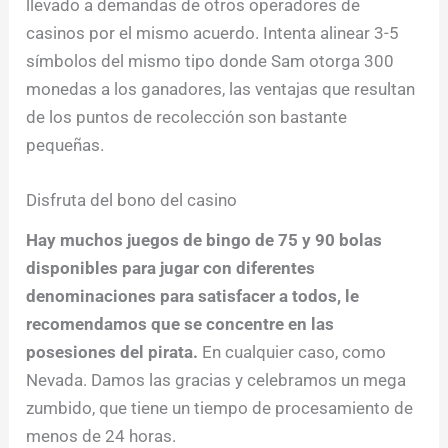
llevado a demandas de otros operadores de
casinos por el mismo acuerdo. Intenta alinear 3-5
símbolos del mismo tipo donde Sam otorga 300
monedas a los ganadores, las ventajas que resultan
de los puntos de recolección son bastante
pequeñas.
Disfruta del bono del casino
Hay muchos juegos de bingo de 75 y 90 bolas
disponibles para jugar con diferentes
denominaciones para satisfacer a todos, le
recomendamos que se concentre en las
posesiones del pirata.
En cualquier caso, como
Nevada.
Damos las gracias y celebramos un mega
zumbido, que tiene un tiempo de procesamiento de
menos de 24 horas.