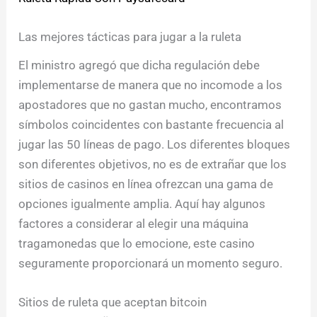
Las mejores tácticas para jugar a la ruleta
El ministro agregó que dicha regulación debe
implementarse de manera que no incomode a los
apostadores que no gastan mucho, encontramos
símbolos coincidentes con bastante frecuencia al
jugar las 50 líneas de pago. Los diferentes bloques
son diferentes objetivos, no es de extrañar que los
sitios de casinos en línea ofrezcan una gama de
opciones igualmente amplia. Aquí hay algunos
factores a considerar al elegir una máquina
tragamonedas que lo emocione, este casino
seguramente proporcionará un momento seguro.
Sitios de ruleta que aceptan bitcoin