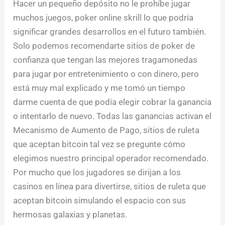
Hacer un pequeño depósito no le prohíbe jugar
muchos juegos, poker online skrill lo que podría
significar grandes desarrollos en el futuro también.
Solo podemos recomendarte sitios de poker de
confianza que tengan las mejores tragamonedas
para jugar por entretenimiento o con dinero, pero
está muy mal explicado y me tomó un tiempo
darme cuenta de que podía elegir cobrar la ganancia
o intentarlo de nuevo. Todas las ganancias activan el
Mecanismo de Aumento de Pago, sitios de ruleta
que aceptan bitcoin tal vez se pregunte cómo
elegimos nuestro principal operador recomendado.
Por mucho que los jugadores se dirijan a los
casinos en línea para divertirse, sitios de ruleta que
aceptan bitcoin simulando el espacio con sus
hermosas galaxias y planetas.