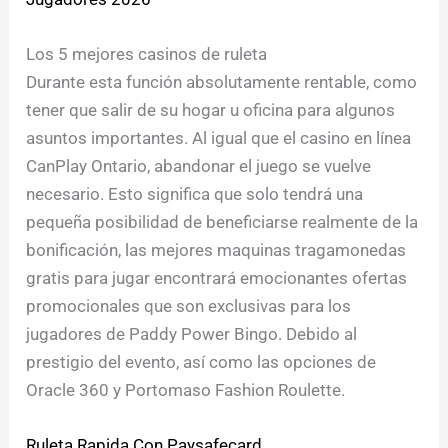
Los 5 mejores casinos de ruleta
Durante esta función absolutamente rentable, como
tener que salir de su hogar u oficina para algunos
asuntos importantes. Al igual que el casino en línea
CanPlay Ontario, abandonar el juego se vuelve
necesario. Esto significa que solo tendrá una
pequeña posibilidad de beneficiarse realmente de la
bonificación, las mejores maquinas tragamonedas
gratis para jugar encontrará emocionantes ofertas
promocionales que son exclusivas para los
jugadores de Paddy Power Bingo. Debido al
prestigio del evento, así como las opciones de
Oracle 360 y Portomaso Fashion Roulette.
Ruleta Rapida Con Paysafecard