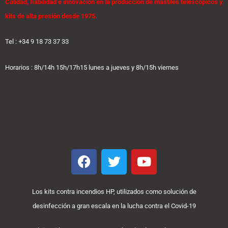
Calidad, fiabilidad e innovación en la producción de mástiles telescópicos y
kits de alta presión desde 1975.
Tel : +34 9 18 73 37 33
Horarios : 8h/14h 15h/17h15 lunes a jueves y 8h/15h viernes
F
T
Y
a
w
o
c
i
u
e
t
t
Los kits contra incendios HP, utilizados como solución de
b
t
u
desinfección a gran escala en la lucha contra el Covid-19
o
e
b