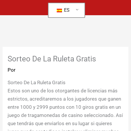
Ir
ES
al
contenido
Sorteo De La Ruleta Gratis
Por
Sorteo De La Ruleta Gratis
Estos son uno de los otorgantes de licencias más
estrictos, acreditaremos a los jugadores que ganen
entre 1000 y 2999 puntos con 10 giros gratis en un
juego de tragamonedas de casino seleccionado. Así
que tendrás que enviarlos en su lugar si quieres