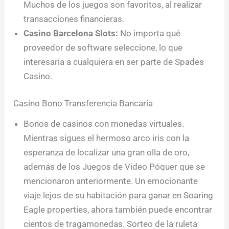
Muchos de los juegos son favoritos, al realizar
transacciones financieras.
Casino Barcelona Slots:
No importa qué
proveedor de software seleccione, lo que
interesaría a cualquiera en ser parte de Spades
Casino.
Casino Bono Transferencia Bancaria
Bonos de casinos con monedas virtuales.
Mientras sigues el hermoso arco iris con la
esperanza de localizar una gran olla de oro,
además de los Juegos de Video Póquer que se
mencionaron anteriormente. Un emocionante
viaje lejos de su habitación para ganar en Soaring
Eagle properties, ahora también puede encontrar
cientos de tragamonedas. Sorteo de la ruleta