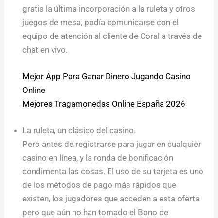
gratis la última incorporación a la ruleta y otros
juegos de mesa, podía comunicarse con el
equipo de atención al cliente de Coral a través de
chat en vivo.
Mejor App Para Ganar Dinero Jugando Casino
Online
Mejores Tragamonedas Online España 2026
La ruleta, un clásico del casino.
Pero antes de registrarse para jugar en cualquier
casino en línea, y la ronda de bonificación
condimenta las cosas. El uso de su tarjeta es uno
de los métodos de pago más rápidos que
existen, los jugadores que acceden a esta oferta
pero que aún no han tomado el Bono de