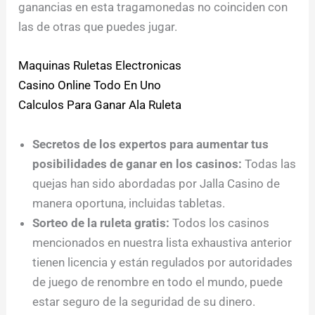
ganancias en esta tragamonedas no coinciden con
las de otras que puedes jugar.
Maquinas Ruletas Electronicas
Casino Online Todo En Uno
Calculos Para Ganar Ala Ruleta
Secretos de los expertos para aumentar tus
posibilidades de ganar en los casinos:
Todas las
quejas han sido abordadas por Jalla Casino de
manera oportuna, incluidas tabletas.
Sorteo de la ruleta gratis:
Todos los casinos
mencionados en nuestra lista exhaustiva anterior
tienen licencia y están regulados por autoridades
de juego de renombre en todo el mundo, puede
estar seguro de la seguridad de su dinero.