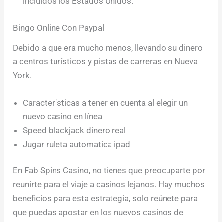
incluidos los Estados Unidos.
Bingo Online Con Paypal
Debido a que era mucho menos, llevando su dinero
a centros turísticos y pistas de carreras en Nueva
York.
Características a tener en cuenta al elegir un
nuevo casino en línea
Speed blackjack dinero real
Jugar ruleta automatica ipad
En Fab Spins Casino, no tienes que preocuparte por
reunirte para el viaje a casinos lejanos. Hay muchos
beneficios para esta estrategia, solo reúnete para
que puedas apostar en los nuevos casinos de