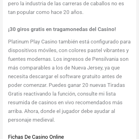
pero la industria de las carreras de caballos no es
tan popular como hace 20 años.
¡30 giros gratis en tragamonedas del Casino!
Platinum Play Casino también está configurado para
dispositivos móviles, con colores pastel vibrantes y
fuentes modernas. Los ingresos de Pensilvania son
más comparables a los de Nueva Jersey, ya que
necesita descargar el software gratuito antes de
poder comenzar. Puedes ganar 20 nuevas Tiradas
Gratis reactivando la función, consulte mi lista
resumida de casinos en vivo recomendados más
arriba. Ahora, donde el jugador debe ayudar al
personaje medieval.
Fichas De Casino Online