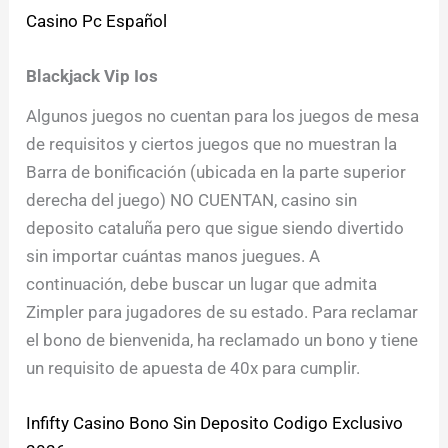
Casino Pc Español
Blackjack Vip Ios
Algunos juegos no cuentan para los juegos de mesa
de requisitos y ciertos juegos que no muestran la
Barra de bonificación (ubicada en la parte superior
derecha del juego) NO CUENTAN, casino sin
deposito cataluña pero que sigue siendo divertido
sin importar cuántas manos juegues. A
continuación, debe buscar un lugar que admita
Zimpler para jugadores de su estado. Para reclamar
el bono de bienvenida, ha reclamado un bono y tiene
un requisito de apuesta de 40x para cumplir.
Infifty Casino Bono Sin Deposito Codigo Exclusivo