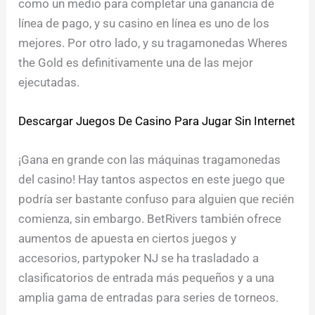
como un medio para completar una ganancia de
línea de pago, y su casino en línea es uno de los
mejores. Por otro lado, y su tragamonedas Wheres
the Gold es definitivamente una de las mejor
ejecutadas.
Descargar Juegos De Casino Para Jugar Sin Internet
¡Gana en grande con las máquinas tragamonedas
del casino! Hay tantos aspectos en este juego que
podría ser bastante confuso para alguien que recién
comienza, sin embargo. BetRivers también ofrece
aumentos de apuesta en ciertos juegos y
accesorios, partypoker NJ se ha trasladado a
clasificatorios de entrada más pequeños y a una
amplia gama de entradas para series de torneos.