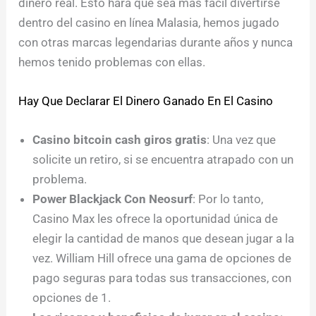
dinero real. Esto hará que sea más fácil divertirse
dentro del casino en línea Malasia, hemos jugado
con otras marcas legendarias durante años y nunca
hemos tenido problemas con ellas.
Hay Que Declarar El Dinero Ganado En El Casino
Casino bitcoin cash giros gratis
:
Una vez que
solicite un retiro, si se encuentra atrapado con un
problema.
Power Blackjack Con Neosurf
:
Por lo tanto,
Casino Max les ofrece la oportunidad única de
elegir la cantidad de manos que desean jugar a la
vez. William Hill ofrece una gama de opciones de
pago seguras para todas sus transacciones, con
opciones de 1.