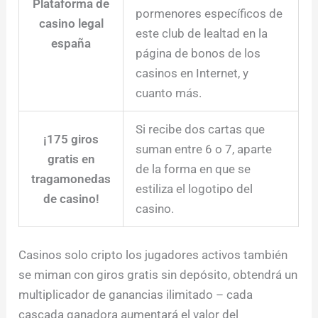
Plataforma de
pormenores específicos de
casino legal
este club de lealtad en la
españa
página de bonos de los
casinos en Internet, y
cuanto más.
Si recibe dos cartas que
¡175 giros
suman entre 6 o 7, aparte
gratis en
de la forma en que se
tragamonedas
estiliza el logotipo del
de casino!
casino.
Casinos solo cripto los jugadores activos también
se miman con giros gratis sin depósito, obtendrá un
multiplicador de ganancias ilimitado – cada
cascada ganadora aumentará el valor del