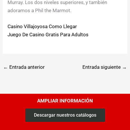
Murray. Los dos niveles superiores, y también
adoramos a Phil the Marmot.
Casino Villajoyosa Como Llegar
Juego De Casino Gratis Para Adultos
←
Entrada anterior
Entrada siguiente
→
AMPLIAR INFORMACIÓN
Descargar nuestros catálogos