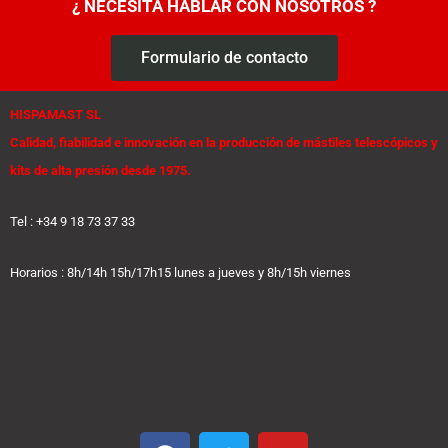
¿ NECESITA HABLAR CON NOSOTROS ?
Formulario de contacto
HISPAMAST SL
Calidad, fiabilidad e innovación en la producción de mástiles telescópicos y
kits de alta presión desde 1975.
Tel : +34 9 18 73 37 33
Horarios : 8h/14h 15h/17h15 lunes a jueves y 8h/15h viernes
F
T
Y