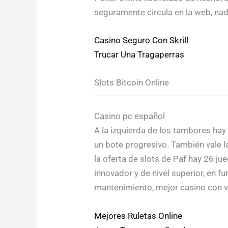
seguramente circula en la web, nad
Casino Seguro Con Skrill
Trucar Una Tragaperras
Slots Bitcoin Online
Casino pc español
A la izquierda de los tambores hay 
un bote progresivo. También vale l
la oferta de slots de Paf hay 26 j
innovador y de nivel superior, en 
mantenimiento, mejor casino con v
Mejores Ruletas Online