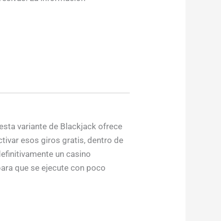
 esta variante de Blackjack ofrece
tivar esos giros gratis, dentro de
definitivamente un casino
 para que se ejecute con poco