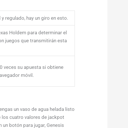
y regulado, hay un giro en esto.
exas Holdem para determinar el
n juegos que transmitirán esta
0 veces su apuesta si obtiene
 navegador móvil.
engas un vaso de agua helada listo
 los cuatro valores de jackpot
n un botón para jugar, Genesis