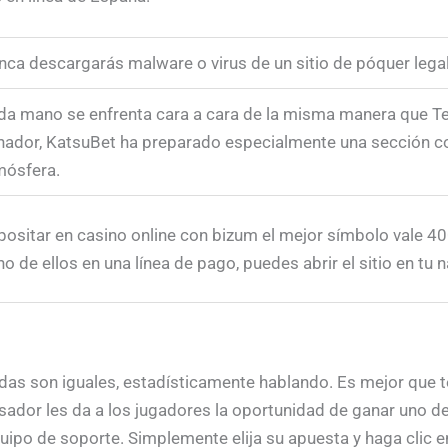
nca descargarás malware o virus de un sitio de póquer legal 
da mano se enfrenta cara a cara de la misma manera que T
nador, KatsuBet ha preparado especialmente una sección co
mósfera.
positar en casino online con bizum el mejor símbolo vale 40
o de ellos en una línea de pago, puedes abrir el sitio en tu
s son iguales, estadísticamente hablando. Es mejor que t
ador les da a los jugadores la oportunidad de ganar uno de
ipo de soporte. Simplemente elija su apuesta y haga clic e