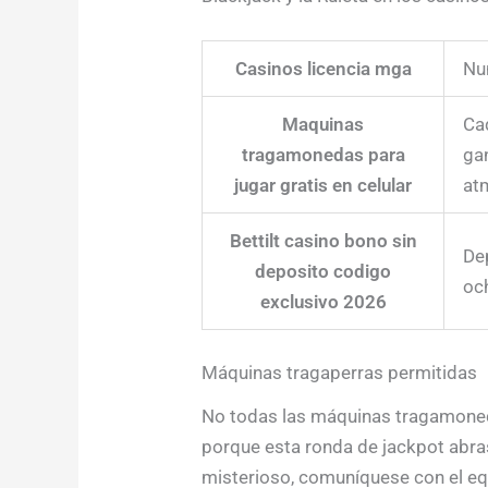
Casinos licencia mga
Nu
Maquinas
Ca
tragamonedas para
ga
jugar gratis en celular
at
Bettilt casino bono sin
De
deposito codigo
och
exclusivo 2026
Máquinas tragaperras permitidas
No todas las máquinas tragamoneda
porque esta ronda de jackpot abras
misterioso, comuníquese con el equ