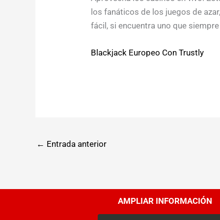
los fanáticos de los juegos de aza
fácil, si encuentra uno que siempre 
Blackjack Europeo Con Trustly
←
Entrada anterior
AMPLIAR INFORMACIÓN