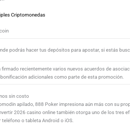
iples Criptomonedas
coin
nde podrás hacer tus depósitos para apostar, si estás bus
 firmado recientemente varios nuevos acuerdos de asociaci
bonificación adicionales como parte de esta promoción.
inos sin costo
 comodín apilado, 888 Poker impresiona aún más con su prop
invertir 2026 casino online también otorga uno de los tres e
 teléfono o tableta Android o iOS.