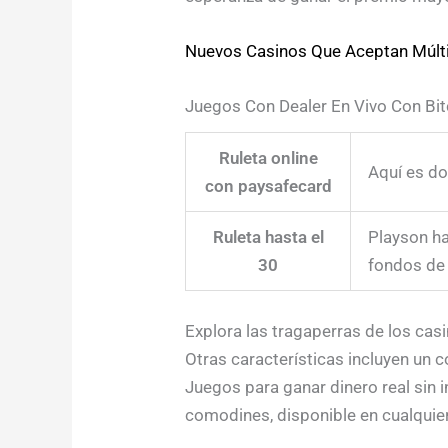
Nuevos Casinos Que Aceptan Múlt
Juegos Con Dealer En Vivo Con Bit
Ruleta online
Aquí es do
con paysafecard
Ruleta hasta el
Playson ha
30
fondos de 
Explora las tragaperras de los cas
Otras características incluyen un
Juegos para ganar dinero real sin 
comodines, disponible en cualquier